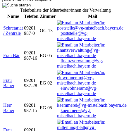
Telefonliste der Mitarbeiter/innen der Verwaltung
Name
Telefon
Zimmer
Mail
Sekretariat
09201
OG 13
/ Zentrale
987-0
poststelle@vg-
mistelbach.bayern.de
09201
Frau Bär
EG 05
987-16
finanzverwaltung@vg-
mistelbach.bayern.de
Frau
09201
EG 02
Bauer
987-28
einwohneramt@vg-
mistelbach.bayern.de
Herr
09201
EG 05
Bauer
987-15
kaemmerei@vg-
mistelbach.bayern.de
Frau
09201