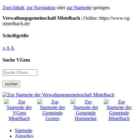
Zum Inhalt
,
zur Navigation
oder
zur Startseite
springen.
Verwaltungsgemeinschaft Mistelbach
| Online: https://www.vg-
mistelbach.de/
Schriftgröße
A
A
A
Suche VGem
suchen
Startseite
Aktuelles