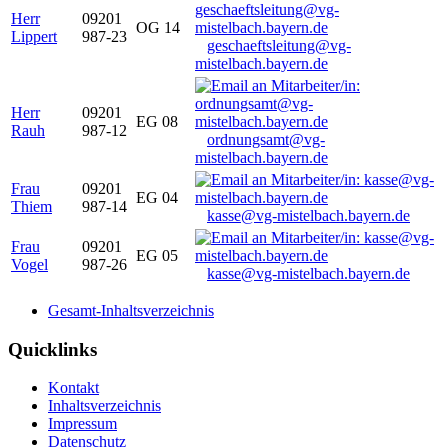
Herr
09201
OG 14
Lippert
987-23
geschaeftsleitung@vg-
mistelbach.bayern.de
Herr
09201
EG 08
Rauh
987-12
ordnungsamt@vg-
mistelbach.bayern.de
Frau
09201
EG 04
Thiem
987-14
kasse@vg-mistelbach.bayern.de
Frau
09201
EG 05
Vogel
987-26
kasse@vg-mistelbach.bayern.de
Gesamt-Inhaltsverzeichnis
Quicklinks
Kontakt
Inhaltsverzeichnis
Impressum
Datenschutz