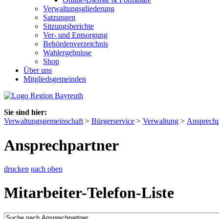
Verwaltungsgliederung
Satzungen
Sitzungsberichte
Ver- und Entsorgung
Behördenverzeichnis
Wahlergebnisse
Shop
Über uns
Mitgliedsgemeinden
Sie sind hier:
Verwaltungsgemeinschaft
>
Bürgerservice
>
Verwaltung
>
Ansprechp
Ansprechpartner
drucken
nach oben
Mitarbeiter-Telefon-Liste