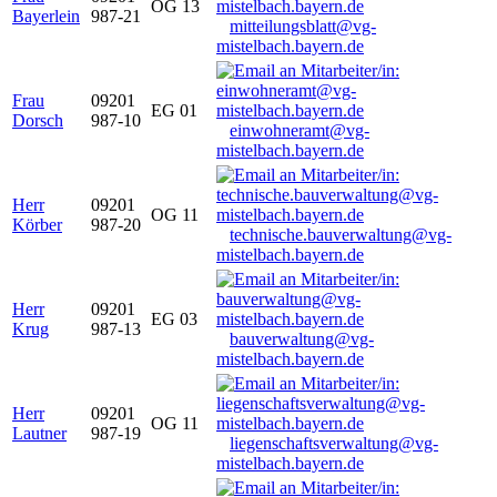
OG 13
Bayerlein
987-21
mitteilungsblatt@vg-
mistelbach.bayern.de
Frau
09201
EG 01
Dorsch
987-10
einwohneramt@vg-
mistelbach.bayern.de
Herr
09201
OG 11
Körber
987-20
technische.bauverwaltung@vg-
mistelbach.bayern.de
Herr
09201
EG 03
Krug
987-13
bauverwaltung@vg-
mistelbach.bayern.de
Herr
09201
OG 11
Lautner
987-19
liegenschaftsverwaltung@vg-
mistelbach.bayern.de