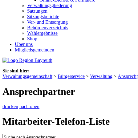
Verwaltungsgliederung
Satzungen
Sitzungsberichte
Ver- und Entsorgung
Behördenverzeichnis
Wahlergebnisse
Shop
Über uns
Mitgliedsgemeinden
Sie sind hier:
Verwaltungsgemeinschaft
>
Bürgerservice
>
Verwaltung
>
Ansprechp
Ansprechpartner
drucken
nach oben
Mitarbeiter-Telefon-Liste