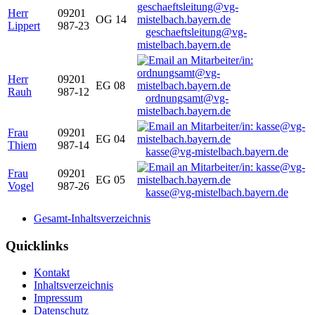
Herr
09201
OG 14
Lippert
987-23
geschaeftsleitung@vg-
mistelbach.bayern.de
Herr
09201
EG 08
Rauh
987-12
ordnungsamt@vg-
mistelbach.bayern.de
Frau
09201
EG 04
Thiem
987-14
kasse@vg-mistelbach.bayern.de
Frau
09201
EG 05
Vogel
987-26
kasse@vg-mistelbach.bayern.de
Gesamt-Inhaltsverzeichnis
Quicklinks
Kontakt
Inhaltsverzeichnis
Impressum
Datenschutz