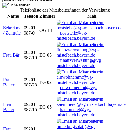
Telefonliste der Mitarbeiter/innen der Verwaltung
Name
Telefon
Zimmer
Mail
Sekretariat
09201
OG 13
/ Zentrale
987-0
poststelle@vg-
mistelbach.bayern.de
09201
Frau Bär
EG 05
987-16
finanzverwaltung@vg-
mistelbach.bayern.de
Frau
09201
EG 02
Bauer
987-28
einwohneramt@vg-
mistelbach.bayern.de
Herr
09201
EG 05
Bauer
987-15
kaemmerei@vg-
mistelbach.bayern.de
Frau
09201