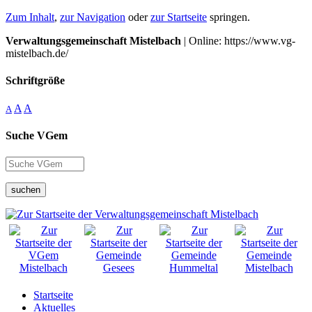
Zum Inhalt
,
zur Navigation
oder
zur Startseite
springen.
Verwaltungsgemeinschaft Mistelbach
| Online: https://www.vg-
mistelbach.de/
Schriftgröße
A
A
A
Suche VGem
suchen
Startseite
Aktuelles