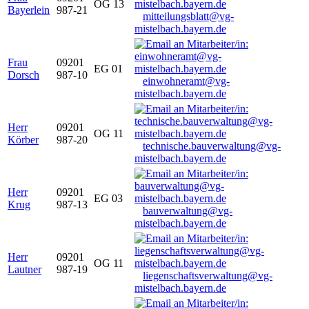
OG 13
Bayerlein
987-21
mitteilungsblatt@vg-
mistelbach.bayern.de
Frau
09201
EG 01
Dorsch
987-10
einwohneramt@vg-
mistelbach.bayern.de
Herr
09201
OG 11
Körber
987-20
technische.bauverwaltung@vg-
mistelbach.bayern.de
Herr
09201
EG 03
Krug
987-13
bauverwaltung@vg-
mistelbach.bayern.de
Herr
09201
OG 11
Lautner
987-19
liegenschaftsverwaltung@vg-
mistelbach.bayern.de