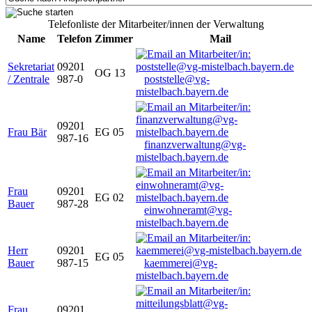
Telefonliste der Mitarbeiter/innen der Verwaltung
Name
Telefon
Zimmer
Mail
Sekretariat
09201
OG 13
/ Zentrale
987-0
poststelle@vg-
mistelbach.bayern.de
09201
Frau Bär
EG 05
987-16
finanzverwaltung@vg-
mistelbach.bayern.de
Frau
09201
EG 02
Bauer
987-28
einwohneramt@vg-
mistelbach.bayern.de
Herr
09201
EG 05
Bauer
987-15
kaemmerei@vg-
mistelbach.bayern.de
Frau
09201