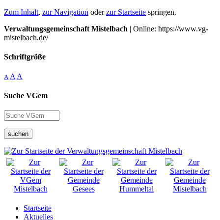
Zum Inhalt
,
zur Navigation
oder
zur Startseite
springen.
Verwaltungsgemeinschaft Mistelbach
| Online: https://www.vg-
mistelbach.de/
Schriftgröße
A
A
A
Suche VGem
suchen
Startseite
Aktuelles