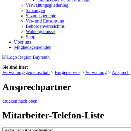
Verwaltungsgliederung
Satzungen
Sitzungsberichte
Ver- und Entsorgung
Behördenverzeichnis
Wahlergebnisse
Shop
Über uns
Mitgliedsgemeinden
Sie sind hier:
Verwaltungsgemeinschaft
>
Bürgerservice
>
Verwaltung
>
Ansprechp
Ansprechpartner
drucken
nach oben
Mitarbeiter-Telefon-Liste