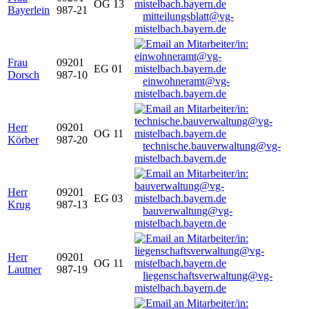
OG 13
Bayerlein
987-21
mitteilungsblatt@vg-
mistelbach.bayern.de
Frau
09201
EG 01
Dorsch
987-10
einwohneramt@vg-
mistelbach.bayern.de
Herr
09201
OG 11
Körber
987-20
technische.bauverwaltung@vg-
mistelbach.bayern.de
Herr
09201
EG 03
Krug
987-13
bauverwaltung@vg-
mistelbach.bayern.de
Herr
09201
OG 11
Lautner
987-19
liegenschaftsverwaltung@vg-
mistelbach.bayern.de