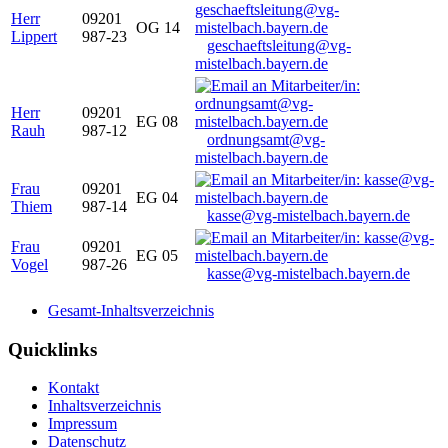
Herr
09201
OG 14
Lippert
987-23
geschaeftsleitung@vg-
mistelbach.bayern.de
Herr
09201
EG 08
Rauh
987-12
ordnungsamt@vg-
mistelbach.bayern.de
Frau
09201
EG 04
Thiem
987-14
kasse@vg-mistelbach.bayern.de
Frau
09201
EG 05
Vogel
987-26
kasse@vg-mistelbach.bayern.de
Gesamt-Inhaltsverzeichnis
Quicklinks
Kontakt
Inhaltsverzeichnis
Impressum
Datenschutz