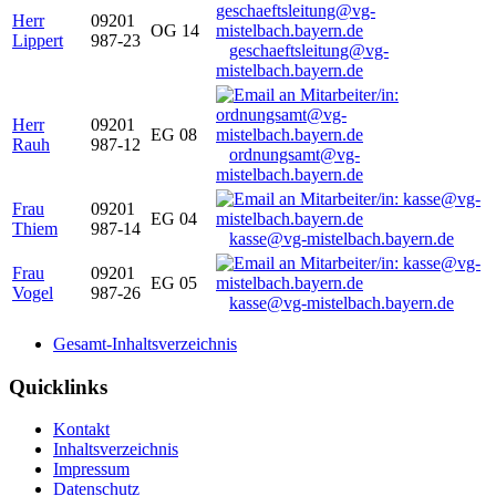
Herr
09201
OG 14
Lippert
987-23
geschaeftsleitung@vg-
mistelbach.bayern.de
Herr
09201
EG 08
Rauh
987-12
ordnungsamt@vg-
mistelbach.bayern.de
Frau
09201
EG 04
Thiem
987-14
kasse@vg-mistelbach.bayern.de
Frau
09201
EG 05
Vogel
987-26
kasse@vg-mistelbach.bayern.de
Gesamt-Inhaltsverzeichnis
Quicklinks
Kontakt
Inhaltsverzeichnis
Impressum
Datenschutz