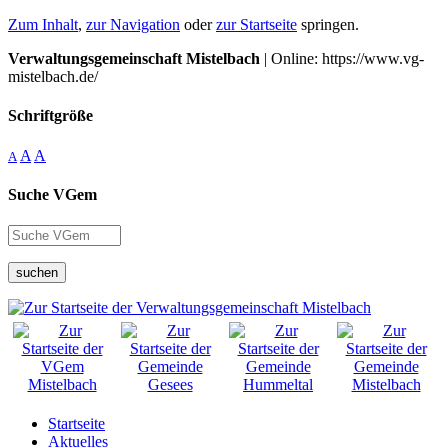
Zum Inhalt
,
zur Navigation
oder
zur Startseite
springen.
Verwaltungsgemeinschaft Mistelbach
| Online: https://www.vg-
mistelbach.de/
Schriftgröße
A
A
A
Suche VGem
suchen
Startseite
Aktuelles