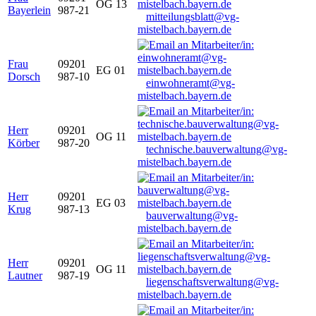
OG 13
Bayerlein
987-21
mitteilungsblatt@vg-
mistelbach.bayern.de
Frau
09201
EG 01
Dorsch
987-10
einwohneramt@vg-
mistelbach.bayern.de
Herr
09201
OG 11
Körber
987-20
technische.bauverwaltung@vg-
mistelbach.bayern.de
Herr
09201
EG 03
Krug
987-13
bauverwaltung@vg-
mistelbach.bayern.de
Herr
09201
OG 11
Lautner
987-19
liegenschaftsverwaltung@vg-
mistelbach.bayern.de