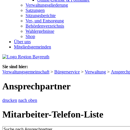
Verwaltungsgliederung
Satzungen
Sitzungsberichte
Ver- und Entsorgung
Behördenverzeichnis
Wahlergebnisse
Shop
Über uns
Mitgliedsgemeinden
Sie sind hier:
Verwaltungsgemeinschaft
>
Bürgerservice
>
Verwaltung
>
Ansprechp
Ansprechpartner
drucken
nach oben
Mitarbeiter-Telefon-Liste