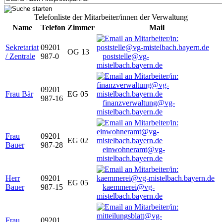
Telefonliste der Mitarbeiter/innen der Verwaltung
Name
Telefon
Zimmer
Mail
Sekretariat
09201
OG 13
/ Zentrale
987-0
poststelle@vg-
mistelbach.bayern.de
09201
Frau Bär
EG 05
987-16
finanzverwaltung@vg-
mistelbach.bayern.de
Frau
09201
EG 02
Bauer
987-28
einwohneramt@vg-
mistelbach.bayern.de
Herr
09201
EG 05
Bauer
987-15
kaemmerei@vg-
mistelbach.bayern.de
Frau
09201