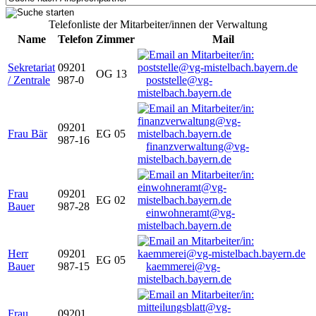
Telefonliste der Mitarbeiter/innen der Verwaltung
Name
Telefon
Zimmer
Mail
Sekretariat
09201
OG 13
/ Zentrale
987-0
poststelle@vg-
mistelbach.bayern.de
09201
Frau Bär
EG 05
987-16
finanzverwaltung@vg-
mistelbach.bayern.de
Frau
09201
EG 02
Bauer
987-28
einwohneramt@vg-
mistelbach.bayern.de
Herr
09201
EG 05
Bauer
987-15
kaemmerei@vg-
mistelbach.bayern.de
Frau
09201