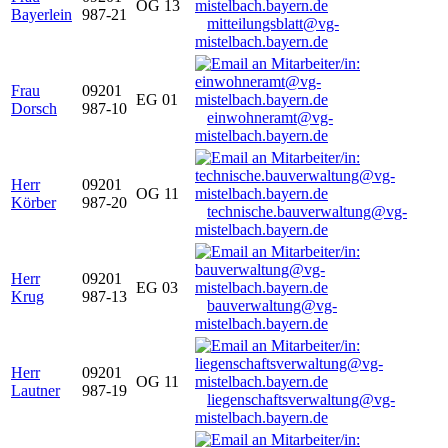
OG 13
Bayerlein
987-21
mitteilungsblatt@vg-
mistelbach.bayern.de
Frau
09201
EG 01
Dorsch
987-10
einwohneramt@vg-
mistelbach.bayern.de
Herr
09201
OG 11
Körber
987-20
technische.bauverwaltung@vg-
mistelbach.bayern.de
Herr
09201
EG 03
Krug
987-13
bauverwaltung@vg-
mistelbach.bayern.de
Herr
09201
OG 11
Lautner
987-19
liegenschaftsverwaltung@vg-
mistelbach.bayern.de