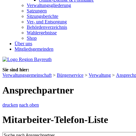
Verwaltungsgliederung
Satzungen
Sitzungsberichte
Ver- und Entsorgung
Behördenverzeichnis
Wahlergebnisse
Shop
Über uns
Mitgliedsgemeinden
Sie sind hier:
Verwaltungsgemeinschaft
>
Bürgerservice
>
Verwaltung
>
Ansprechp
Ansprechpartner
drucken
nach oben
Mitarbeiter-Telefon-Liste