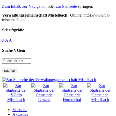
Zum Inhalt
,
zur Navigation
oder
zur Startseite
springen.
Verwaltungsgemeinschaft Mistelbach
| Online: https://www.vg-
mistelbach.de/
Schriftgröße
A
A
A
Suche VGem
suchen
Startseite
Aktuelles