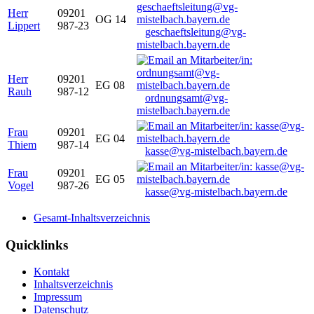
Herr
09201
OG 14
Lippert
987-23
geschaeftsleitung@vg-
mistelbach.bayern.de
Herr
09201
EG 08
Rauh
987-12
ordnungsamt@vg-
mistelbach.bayern.de
Frau
09201
EG 04
Thiem
987-14
kasse@vg-mistelbach.bayern.de
Frau
09201
EG 05
Vogel
987-26
kasse@vg-mistelbach.bayern.de
Gesamt-Inhaltsverzeichnis
Quicklinks
Kontakt
Inhaltsverzeichnis
Impressum
Datenschutz