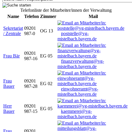
Telefonliste der Mitarbeiter/innen der Verwaltung
Name
Telefon
Zimmer
Mail
Sekretariat
09201
OG 13
/ Zentrale
987-0
poststelle@vg-
mistelbach.bayern.de
09201
Frau Bär
EG 05
987-16
finanzverwaltung@vg-
mistelbach.bayern.de
Frau
09201
EG 02
Bauer
987-28
einwohneramt@vg-
mistelbach.bayern.de
Herr
09201
EG 05
Bauer
987-15
kaemmerei@vg-
mistelbach.bayern.de
Frau
09201