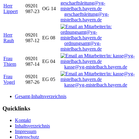
Herr
09201
OG 14
Lippert
987-23
geschaeftsleitung@vg-
mistelbach.bayern.de
Herr
09201
EG 08
Rauh
987-12
ordnungsamt@vg-
mistelbach.bayern.de
Frau
09201
EG 04
Thiem
987-14
kasse@vg-mistelbach.bayern.de
Frau
09201
EG 05
Vogel
987-26
kasse@vg-mistelbach.bayern.de
Gesamt-Inhaltsverzeichnis
Quicklinks
Kontakt
Inhaltsverzeichnis
Impressum
Datenschutz