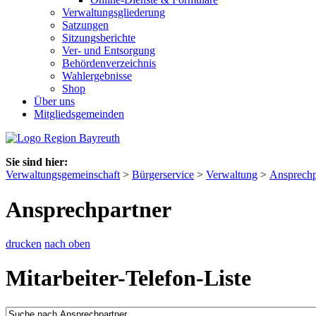
Verwaltungsgliederung
Satzungen
Sitzungsberichte
Ver- und Entsorgung
Behördenverzeichnis
Wahlergebnisse
Shop
Über uns
Mitgliedsgemeinden
Sie sind hier:
Verwaltungsgemeinschaft
>
Bürgerservice
>
Verwaltung
>
Ansprechp
Ansprechpartner
drucken
nach oben
Mitarbeiter-Telefon-Liste