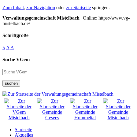
Zum Inhalt
,
zur Navigation
oder
zur Startseite
springen.
Verwaltungsgemeinschaft Mistelbach
| Online: https://www.vg-
mistelbach.de/
Schriftgröße
A
A
A
Suche VGem
suchen
Startseite
Aktuelles