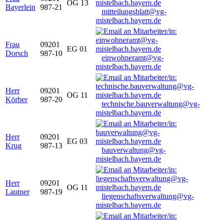
OG 13
Bayerlein
987-21
mitteilungsblatt@vg-
mistelbach.bayern.de
Frau
09201
EG 01
Dorsch
987-10
einwohneramt@vg-
mistelbach.bayern.de
Herr
09201
OG 11
Körber
987-20
technische.bauverwaltung@vg-
mistelbach.bayern.de
Herr
09201
EG 03
Krug
987-13
bauverwaltung@vg-
mistelbach.bayern.de
Herr
09201
OG 11
Lautner
987-19
liegenschaftsverwaltung@vg-
mistelbach.bayern.de