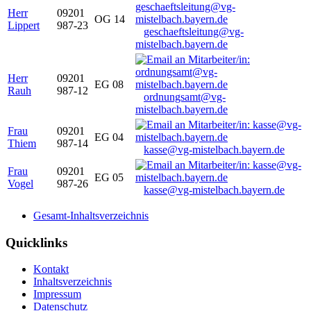
Herr
09201
OG 14
Lippert
987-23
geschaeftsleitung@vg-
mistelbach.bayern.de
Herr
09201
EG 08
Rauh
987-12
ordnungsamt@vg-
mistelbach.bayern.de
Frau
09201
EG 04
Thiem
987-14
kasse@vg-mistelbach.bayern.de
Frau
09201
EG 05
Vogel
987-26
kasse@vg-mistelbach.bayern.de
Gesamt-Inhaltsverzeichnis
Quicklinks
Kontakt
Inhaltsverzeichnis
Impressum
Datenschutz