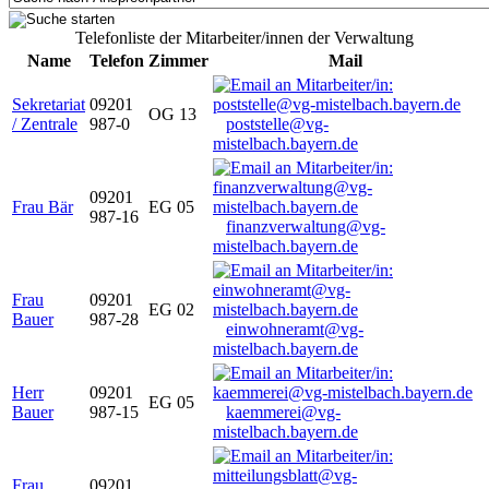
Telefonliste der Mitarbeiter/innen der Verwaltung
Name
Telefon
Zimmer
Mail
Sekretariat
09201
OG 13
/ Zentrale
987-0
poststelle@vg-
mistelbach.bayern.de
09201
Frau Bär
EG 05
987-16
finanzverwaltung@vg-
mistelbach.bayern.de
Frau
09201
EG 02
Bauer
987-28
einwohneramt@vg-
mistelbach.bayern.de
Herr
09201
EG 05
Bauer
987-15
kaemmerei@vg-
mistelbach.bayern.de
Frau
09201