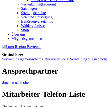
Verwaltungsgliederung
Satzungen
Sitzungsberichte
Ver- und Entsorgung
Behördenverzeichnis
Wahlergebnisse
Shop
Über uns
Mitgliedsgemeinden
Sie sind hier:
Verwaltungsgemeinschaft
>
Bürgerservice
>
Verwaltung
>
Ansprechp
Ansprechpartner
drucken
nach oben
Mitarbeiter-Telefon-Liste