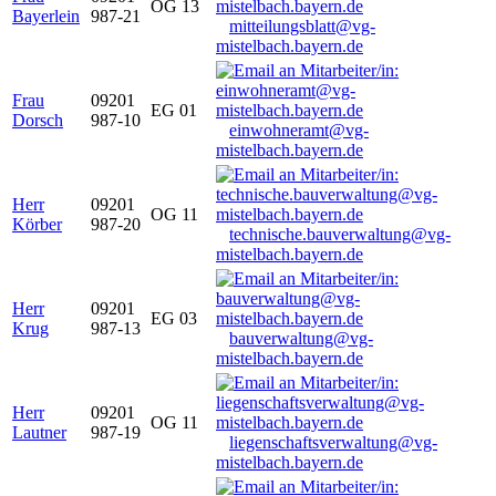
OG 13
Bayerlein
987-21
mitteilungsblatt@vg-
mistelbach.bayern.de
Frau
09201
EG 01
Dorsch
987-10
einwohneramt@vg-
mistelbach.bayern.de
Herr
09201
OG 11
Körber
987-20
technische.bauverwaltung@vg-
mistelbach.bayern.de
Herr
09201
EG 03
Krug
987-13
bauverwaltung@vg-
mistelbach.bayern.de
Herr
09201
OG 11
Lautner
987-19
liegenschaftsverwaltung@vg-
mistelbach.bayern.de