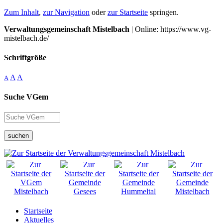
Zum Inhalt
,
zur Navigation
oder
zur Startseite
springen.
Verwaltungsgemeinschaft Mistelbach
| Online: https://www.vg-
mistelbach.de/
Schriftgröße
A
A
A
Suche VGem
suchen
Startseite
Aktuelles