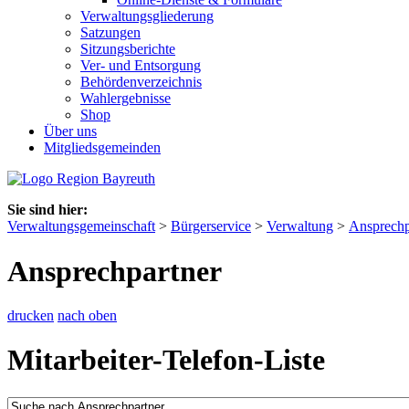
Verwaltungsgliederung
Satzungen
Sitzungsberichte
Ver- und Entsorgung
Behördenverzeichnis
Wahlergebnisse
Shop
Über uns
Mitgliedsgemeinden
Sie sind hier:
Verwaltungsgemeinschaft
>
Bürgerservice
>
Verwaltung
>
Ansprechp
Ansprechpartner
drucken
nach oben
Mitarbeiter-Telefon-Liste