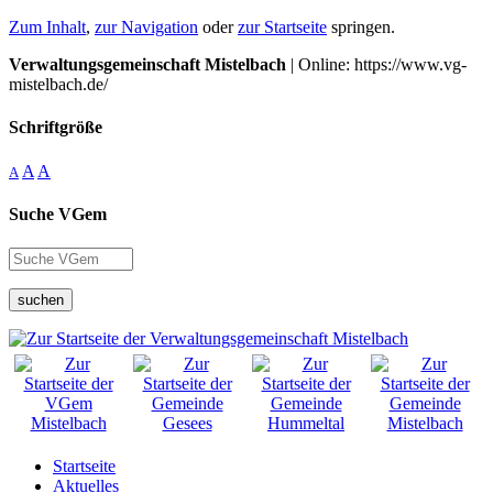
Zum Inhalt
,
zur Navigation
oder
zur Startseite
springen.
Verwaltungsgemeinschaft Mistelbach
| Online: https://www.vg-
mistelbach.de/
Schriftgröße
A
A
A
Suche VGem
suchen
Startseite
Aktuelles