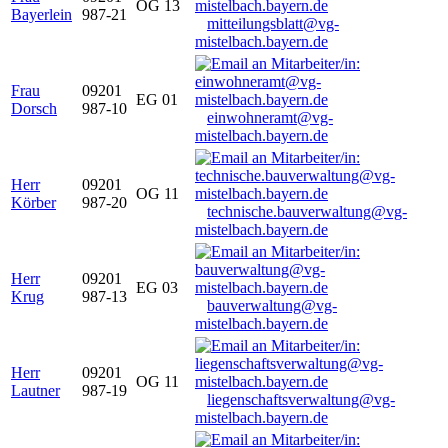
OG 13
Bayerlein
987-21
mitteilungsblatt@vg-
mistelbach.bayern.de
Frau
09201
EG 01
Dorsch
987-10
einwohneramt@vg-
mistelbach.bayern.de
Herr
09201
OG 11
Körber
987-20
technische.bauverwaltung@vg-
mistelbach.bayern.de
Herr
09201
EG 03
Krug
987-13
bauverwaltung@vg-
mistelbach.bayern.de
Herr
09201
OG 11
Lautner
987-19
liegenschaftsverwaltung@vg-
mistelbach.bayern.de