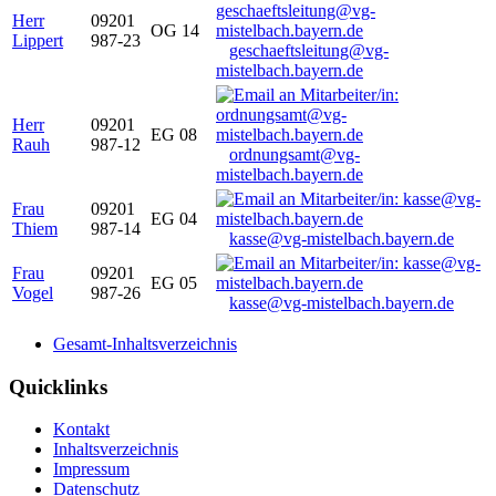
Herr
09201
OG 14
Lippert
987-23
geschaeftsleitung@vg-
mistelbach.bayern.de
Herr
09201
EG 08
Rauh
987-12
ordnungsamt@vg-
mistelbach.bayern.de
Frau
09201
EG 04
Thiem
987-14
kasse@vg-mistelbach.bayern.de
Frau
09201
EG 05
Vogel
987-26
kasse@vg-mistelbach.bayern.de
Gesamt-Inhaltsverzeichnis
Quicklinks
Kontakt
Inhaltsverzeichnis
Impressum
Datenschutz