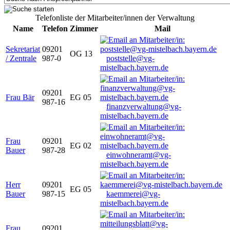
Telefonliste der Mitarbeiter/innen der Verwaltung
Name
Telefon
Zimmer
Mail
Sekretariat
09201
OG 13
/ Zentrale
987-0
poststelle@vg-
mistelbach.bayern.de
09201
Frau Bär
EG 05
987-16
finanzverwaltung@vg-
mistelbach.bayern.de
Frau
09201
EG 02
Bauer
987-28
einwohneramt@vg-
mistelbach.bayern.de
Herr
09201
EG 05
Bauer
987-15
kaemmerei@vg-
mistelbach.bayern.de
Frau
09201