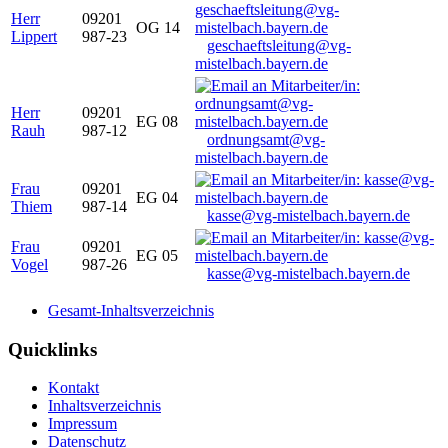
Herr
09201
OG 14
Lippert
987-23
geschaeftsleitung@vg-
mistelbach.bayern.de
Herr
09201
EG 08
Rauh
987-12
ordnungsamt@vg-
mistelbach.bayern.de
Frau
09201
EG 04
Thiem
987-14
kasse@vg-mistelbach.bayern.de
Frau
09201
EG 05
Vogel
987-26
kasse@vg-mistelbach.bayern.de
Gesamt-Inhaltsverzeichnis
Quicklinks
Kontakt
Inhaltsverzeichnis
Impressum
Datenschutz