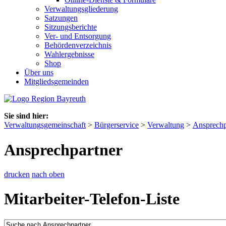
Verwaltungsgliederung
Satzungen
Sitzungsberichte
Ver- und Entsorgung
Behördenverzeichnis
Wahlergebnisse
Shop
Über uns
Mitgliedsgemeinden
Sie sind hier:
Verwaltungsgemeinschaft
>
Bürgerservice
>
Verwaltung
>
Ansprechp
Ansprechpartner
drucken
nach oben
Mitarbeiter-Telefon-Liste