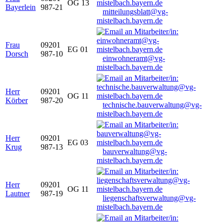
OG 13
Bayerlein
987-21
mitteilungsblatt@vg-
mistelbach.bayern.de
Frau
09201
EG 01
Dorsch
987-10
einwohneramt@vg-
mistelbach.bayern.de
Herr
09201
OG 11
Körber
987-20
technische.bauverwaltung@vg-
mistelbach.bayern.de
Herr
09201
EG 03
Krug
987-13
bauverwaltung@vg-
mistelbach.bayern.de
Herr
09201
OG 11
Lautner
987-19
liegenschaftsverwaltung@vg-
mistelbach.bayern.de