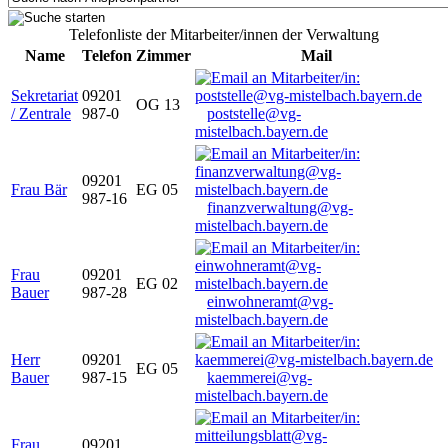
Telefonliste der Mitarbeiter/innen der Verwaltung
Name
Telefon
Zimmer
Mail
Sekretariat
09201
OG 13
/ Zentrale
987-0
poststelle@vg-
mistelbach.bayern.de
09201
Frau Bär
EG 05
987-16
finanzverwaltung@vg-
mistelbach.bayern.de
Frau
09201
EG 02
Bauer
987-28
einwohneramt@vg-
mistelbach.bayern.de
Herr
09201
EG 05
Bauer
987-15
kaemmerei@vg-
mistelbach.bayern.de
Frau
09201