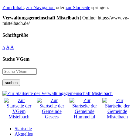
Zum Inhalt
,
zur Navigation
oder
zur Startseite
springen.
Verwaltungsgemeinschaft Mistelbach
| Online: https://www.vg-
mistelbach.de/
Schriftgröße
A
A
A
Suche VGem
suchen
Startseite
Aktuelles