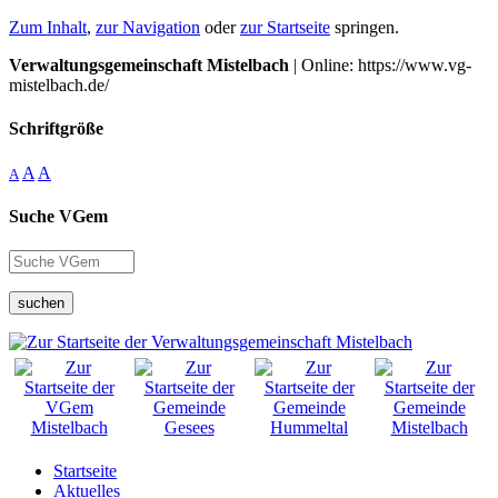
Zum Inhalt
,
zur Navigation
oder
zur Startseite
springen.
Verwaltungsgemeinschaft Mistelbach
| Online: https://www.vg-
mistelbach.de/
Schriftgröße
A
A
A
Suche VGem
suchen
Startseite
Aktuelles