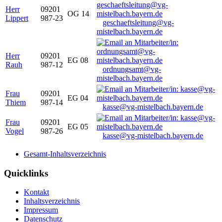
Herr
09201
OG 14
Lippert
987-23
geschaeftsleitung@vg-
mistelbach.bayern.de
Herr
09201
EG 08
Rauh
987-12
ordnungsamt@vg-
mistelbach.bayern.de
Frau
09201
EG 04
Thiem
987-14
kasse@vg-mistelbach.bayern.de
Frau
09201
EG 05
Vogel
987-26
kasse@vg-mistelbach.bayern.de
Gesamt-Inhaltsverzeichnis
Quicklinks
Kontakt
Inhaltsverzeichnis
Impressum
Datenschutz