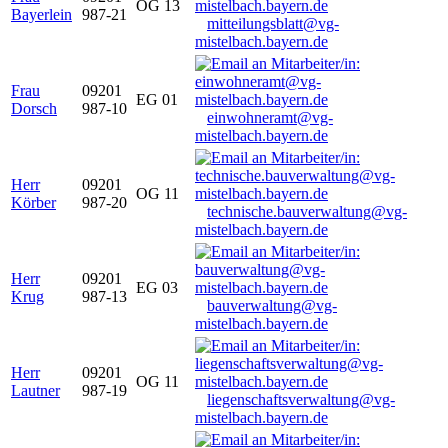
OG 13
Bayerlein
987-21
mitteilungsblatt@vg-
mistelbach.bayern.de
Frau
09201
EG 01
Dorsch
987-10
einwohneramt@vg-
mistelbach.bayern.de
Herr
09201
OG 11
Körber
987-20
technische.bauverwaltung@vg-
mistelbach.bayern.de
Herr
09201
EG 03
Krug
987-13
bauverwaltung@vg-
mistelbach.bayern.de
Herr
09201
OG 11
Lautner
987-19
liegenschaftsverwaltung@vg-
mistelbach.bayern.de