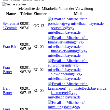
Telefonliste der Mitarbeiter/innen der Verwaltung
Name
Telefon
Zimmer
Mail
Sekretariat
09201
OG 13
/ Zentrale
987-0
poststelle@vg-
mistelbach.bayern.de
09201
Frau Bär
EG 05
987-16
finanzverwaltung@vg-
mistelbach.bayern.de
Frau
09201
EG 02
Bauer
987-28
einwohneramt@vg-
mistelbach.bayern.de
Herr
09201
EG 05
Bauer
987-15
kaemmerei@vg-
mistelbach.bayern.de
Frau
09201