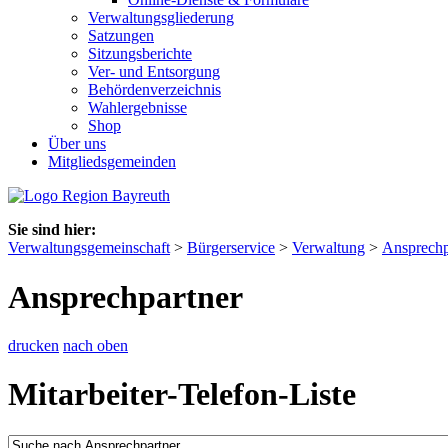
Verwaltungsgliederung
Satzungen
Sitzungsberichte
Ver- und Entsorgung
Behördenverzeichnis
Wahlergebnisse
Shop
Über uns
Mitgliedsgemeinden
Sie sind hier:
Verwaltungsgemeinschaft
>
Bürgerservice
>
Verwaltung
>
Ansprechp
Ansprechpartner
drucken
nach oben
Mitarbeiter-Telefon-Liste