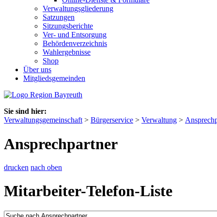
Verwaltungsgliederung
Satzungen
Sitzungsberichte
Ver- und Entsorgung
Behördenverzeichnis
Wahlergebnisse
Shop
Über uns
Mitgliedsgemeinden
Sie sind hier:
Verwaltungsgemeinschaft
>
Bürgerservice
>
Verwaltung
>
Ansprechp
Ansprechpartner
drucken
nach oben
Mitarbeiter-Telefon-Liste