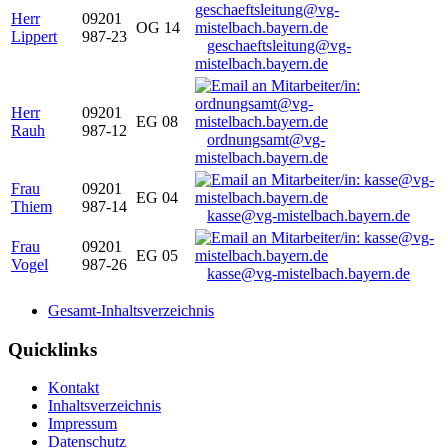
Herr
09201
OG 14
Lippert
987-23
geschaeftsleitung@vg-
mistelbach.bayern.de
Herr
09201
EG 08
Rauh
987-12
ordnungsamt@vg-
mistelbach.bayern.de
Frau
09201
EG 04
Thiem
987-14
kasse@vg-mistelbach.bayern.de
Frau
09201
EG 05
Vogel
987-26
kasse@vg-mistelbach.bayern.de
Gesamt-Inhaltsverzeichnis
Quicklinks
Kontakt
Inhaltsverzeichnis
Impressum
Datenschutz