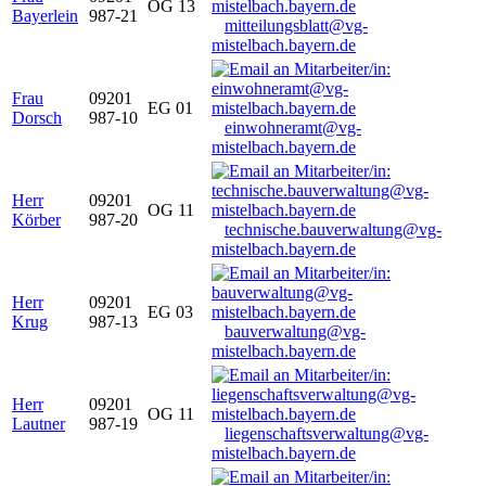
OG 13
Bayerlein
987-21
mitteilungsblatt@vg-
mistelbach.bayern.de
Frau
09201
EG 01
Dorsch
987-10
einwohneramt@vg-
mistelbach.bayern.de
Herr
09201
OG 11
Körber
987-20
technische.bauverwaltung@vg-
mistelbach.bayern.de
Herr
09201
EG 03
Krug
987-13
bauverwaltung@vg-
mistelbach.bayern.de
Herr
09201
OG 11
Lautner
987-19
liegenschaftsverwaltung@vg-
mistelbach.bayern.de