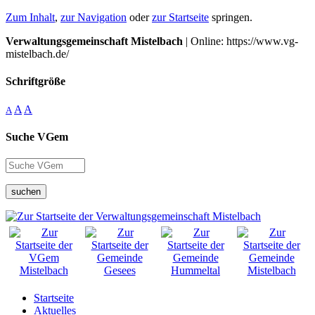
Zum Inhalt
,
zur Navigation
oder
zur Startseite
springen.
Verwaltungsgemeinschaft Mistelbach
| Online: https://www.vg-
mistelbach.de/
Schriftgröße
A
A
A
Suche VGem
suchen
Startseite
Aktuelles