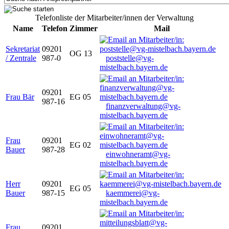
Telefonliste der Mitarbeiter/innen der Verwaltung
Name
Telefon
Zimmer
Mail
Sekretariat
09201
OG 13
/ Zentrale
987-0
poststelle@vg-
mistelbach.bayern.de
09201
Frau Bär
EG 05
987-16
finanzverwaltung@vg-
mistelbach.bayern.de
Frau
09201
EG 02
Bauer
987-28
einwohneramt@vg-
mistelbach.bayern.de
Herr
09201
EG 05
Bauer
987-15
kaemmerei@vg-
mistelbach.bayern.de
Frau
09201