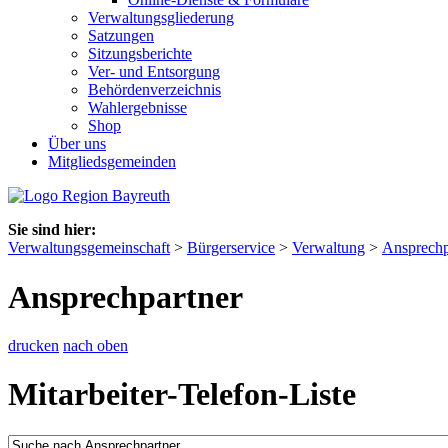
Verwaltungsgliederung
Satzungen
Sitzungsberichte
Ver- und Entsorgung
Behördenverzeichnis
Wahlergebnisse
Shop
Über uns
Mitgliedsgemeinden
Sie sind hier:
Verwaltungsgemeinschaft
>
Bürgerservice
>
Verwaltung
>
Ansprechp
Ansprechpartner
drucken
nach oben
Mitarbeiter-Telefon-Liste