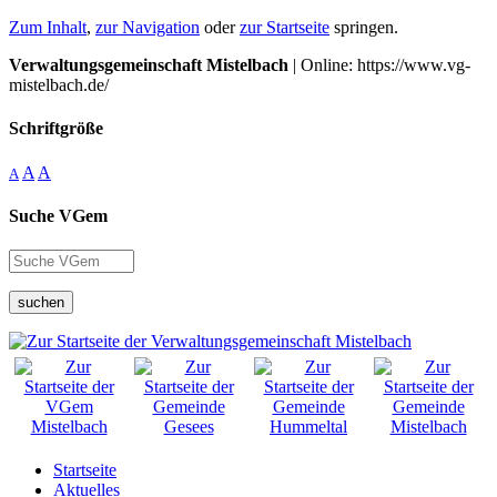
Zum Inhalt
,
zur Navigation
oder
zur Startseite
springen.
Verwaltungsgemeinschaft Mistelbach
| Online: https://www.vg-
mistelbach.de/
Schriftgröße
A
A
A
Suche VGem
suchen
Startseite
Aktuelles