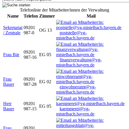
Telefonliste der Mitarbeiter/innen der Verwaltung
Name
Telefon
Zimmer
Mail
Sekretariat
09201
OG 13
/ Zentrale
987-0
poststelle@vg-
mistelbach.bayern.de
09201
Frau Bär
EG 05
987-16
finanzverwaltung@vg-
mistelbach.bayern.de
Frau
09201
EG 02
Bauer
987-28
einwohneramt@vg-
mistelbach.bayern.de
Herr
09201
EG 05
Bauer
987-15
kaemmerei@vg-
mistelbach.bayern.de
Frau
09201