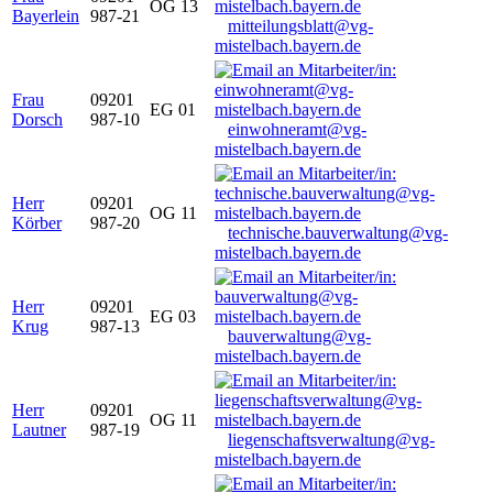
OG 13
Bayerlein
987-21
mitteilungsblatt@vg-
mistelbach.bayern.de
Frau
09201
EG 01
Dorsch
987-10
einwohneramt@vg-
mistelbach.bayern.de
Herr
09201
OG 11
Körber
987-20
technische.bauverwaltung@vg-
mistelbach.bayern.de
Herr
09201
EG 03
Krug
987-13
bauverwaltung@vg-
mistelbach.bayern.de
Herr
09201
OG 11
Lautner
987-19
liegenschaftsverwaltung@vg-
mistelbach.bayern.de