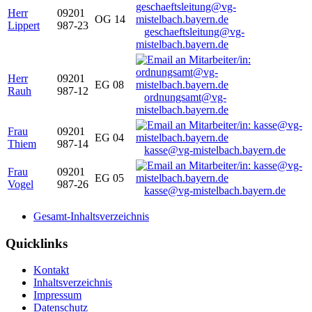
Herr
09201
OG 14
Lippert
987-23
geschaeftsleitung@vg-
mistelbach.bayern.de
Herr
09201
EG 08
Rauh
987-12
ordnungsamt@vg-
mistelbach.bayern.de
Frau
09201
EG 04
Thiem
987-14
kasse@vg-mistelbach.bayern.de
Frau
09201
EG 05
Vogel
987-26
kasse@vg-mistelbach.bayern.de
Gesamt-Inhaltsverzeichnis
Quicklinks
Kontakt
Inhaltsverzeichnis
Impressum
Datenschutz