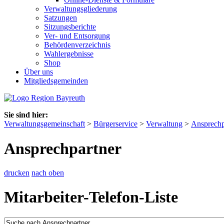
Verwaltungsgliederung
Satzungen
Sitzungsberichte
Ver- und Entsorgung
Behördenverzeichnis
Wahlergebnisse
Shop
Über uns
Mitgliedsgemeinden
Sie sind hier:
Verwaltungsgemeinschaft
>
Bürgerservice
>
Verwaltung
>
Ansprechp
Ansprechpartner
drucken
nach oben
Mitarbeiter-Telefon-Liste