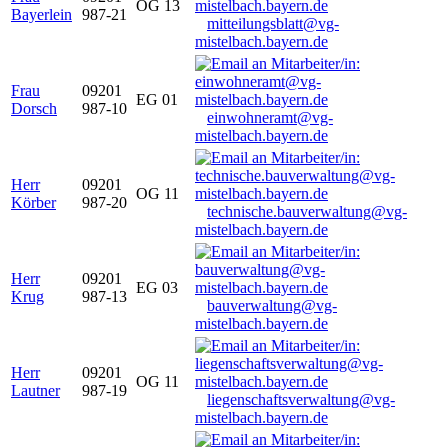
OG 13
Bayerlein
987-21
mitteilungsblatt@vg-
mistelbach.bayern.de
Frau
09201
EG 01
Dorsch
987-10
einwohneramt@vg-
mistelbach.bayern.de
Herr
09201
OG 11
Körber
987-20
technische.bauverwaltung@vg-
mistelbach.bayern.de
Herr
09201
EG 03
Krug
987-13
bauverwaltung@vg-
mistelbach.bayern.de
Herr
09201
OG 11
Lautner
987-19
liegenschaftsverwaltung@vg-
mistelbach.bayern.de