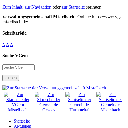
Zum Inhalt
,
zur Navigation
oder
zur Startseite
springen.
Verwaltungsgemeinschaft Mistelbach
| Online: https://www.vg-
mistelbach.de/
Schriftgröße
A
A
A
Suche VGem
suchen
Startseite
Aktuelles