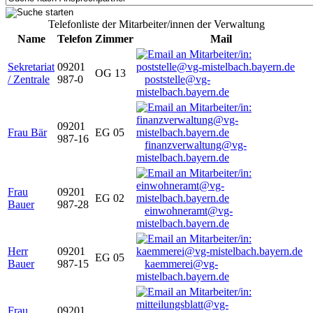
Telefonliste der Mitarbeiter/innen der Verwaltung
Name
Telefon
Zimmer
Mail
Sekretariat
09201
OG 13
/ Zentrale
987-0
poststelle@vg-
mistelbach.bayern.de
09201
Frau Bär
EG 05
987-16
finanzverwaltung@vg-
mistelbach.bayern.de
Frau
09201
EG 02
Bauer
987-28
einwohneramt@vg-
mistelbach.bayern.de
Herr
09201
EG 05
Bauer
987-15
kaemmerei@vg-
mistelbach.bayern.de
Frau
09201