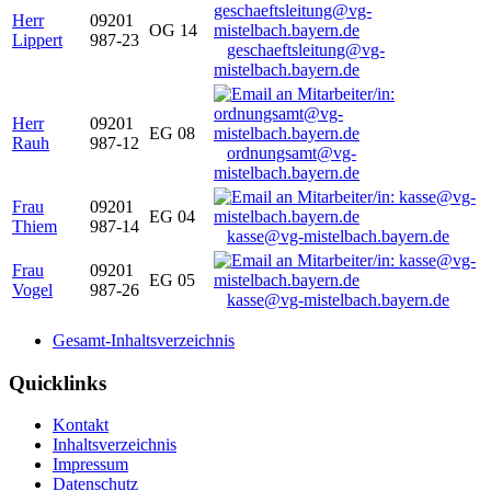
Herr
09201
OG 14
Lippert
987-23
geschaeftsleitung@vg-
mistelbach.bayern.de
Herr
09201
EG 08
Rauh
987-12
ordnungsamt@vg-
mistelbach.bayern.de
Frau
09201
EG 04
Thiem
987-14
kasse@vg-mistelbach.bayern.de
Frau
09201
EG 05
Vogel
987-26
kasse@vg-mistelbach.bayern.de
Gesamt-Inhaltsverzeichnis
Quicklinks
Kontakt
Inhaltsverzeichnis
Impressum
Datenschutz