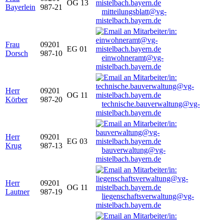
OG 13
Bayerlein
987-21
mitteilungsblatt@vg-
mistelbach.bayern.de
Frau
09201
EG 01
Dorsch
987-10
einwohneramt@vg-
mistelbach.bayern.de
Herr
09201
OG 11
Körber
987-20
technische.bauverwaltung@vg-
mistelbach.bayern.de
Herr
09201
EG 03
Krug
987-13
bauverwaltung@vg-
mistelbach.bayern.de
Herr
09201
OG 11
Lautner
987-19
liegenschaftsverwaltung@vg-
mistelbach.bayern.de