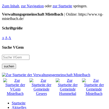
Zum Inhalt
,
zur Navigation
oder
zur Startseite
springen.
Verwaltungsgemeinschaft Mistelbach
| Online: https://www.vg-
mistelbach.de/
Schriftgröße
A
A
A
Suche VGem
suchen
Startseite
Aktuelles