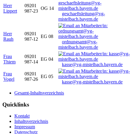
Herr
09201
OG 14
Lippert
987-23
geschaeftsleitung@vg-
mistelbach.bayern.de
Herr
09201
EG 08
Rauh
987-12
ordnungsamt@vg-
mistelbach.bayern.de
Frau
09201
EG 04
Thiem
987-14
kasse@vg-mistelbach.bayern.de
Frau
09201
EG 05
Vogel
987-26
kasse@vg-mistelbach.bayern.de
Gesamt-Inhaltsverzeichnis
Quicklinks
Kontakt
Inhaltsverzeichnis
Impressum
Datenschutz