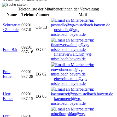
Telefonliste der Mitarbeiter/innen der Verwaltung
Name
Telefon
Zimmer
Mail
Sekretariat
09201
OG 13
/ Zentrale
987-0
poststelle@vg-
mistelbach.bayern.de
09201
Frau Bär
EG 05
987-16
finanzverwaltung@vg-
mistelbach.bayern.de
Frau
09201
EG 02
Bauer
987-28
einwohneramt@vg-
mistelbach.bayern.de
Herr
09201
EG 05
Bauer
987-15
kaemmerei@vg-
mistelbach.bayern.de
Frau
09201