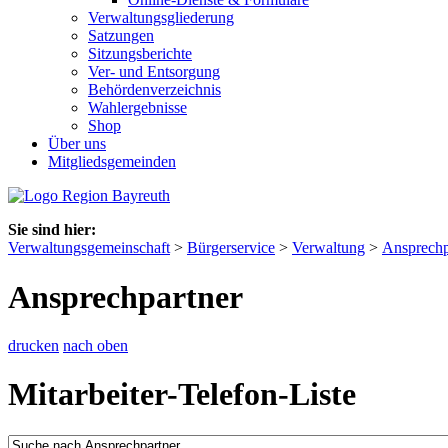
Verwaltungsgliederung
Satzungen
Sitzungsberichte
Ver- und Entsorgung
Behördenverzeichnis
Wahlergebnisse
Shop
Über uns
Mitgliedsgemeinden
Sie sind hier:
Verwaltungsgemeinschaft
>
Bürgerservice
>
Verwaltung
>
Ansprechp
Ansprechpartner
drucken
nach oben
Mitarbeiter-Telefon-Liste