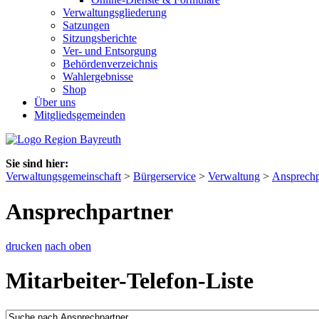
Verwaltungsgliederung
Satzungen
Sitzungsberichte
Ver- und Entsorgung
Behördenverzeichnis
Wahlergebnisse
Shop
Über uns
Mitgliedsgemeinden
Sie sind hier:
Verwaltungsgemeinschaft
>
Bürgerservice
>
Verwaltung
>
Ansprechp
Ansprechpartner
drucken
nach oben
Mitarbeiter-Telefon-Liste