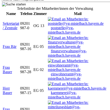
Telefonliste der Mitarbeiter/innen der Verwaltung
Name
Telefon
Zimmer
Mail
Sekretariat
09201
OG 13
/ Zentrale
987-0
poststelle@vg-
mistelbach.bayern.de
09201
Frau Bär
EG 05
987-16
finanzverwaltung@vg-
mistelbach.bayern.de
Frau
09201
EG 02
Bauer
987-28
einwohneramt@vg-
mistelbach.bayern.de
Herr
09201
EG 05
Bauer
987-15
kaemmerei@vg-
mistelbach.bayern.de
Frau
09201