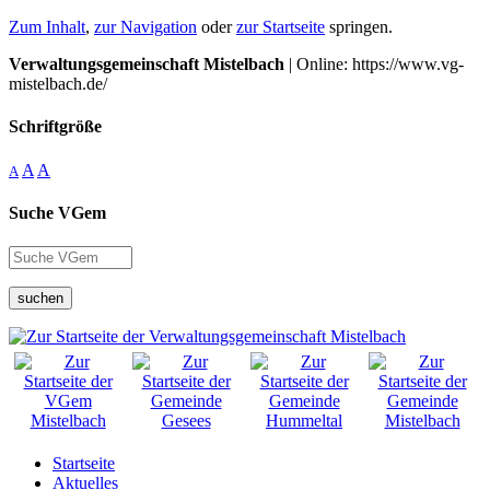
Zum Inhalt
,
zur Navigation
oder
zur Startseite
springen.
Verwaltungsgemeinschaft Mistelbach
| Online: https://www.vg-
mistelbach.de/
Schriftgröße
A
A
A
Suche VGem
suchen
Startseite
Aktuelles