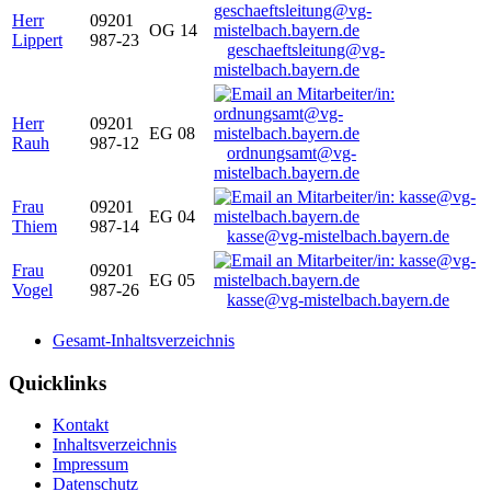
Herr
09201
OG 14
Lippert
987-23
geschaeftsleitung@vg-
mistelbach.bayern.de
Herr
09201
EG 08
Rauh
987-12
ordnungsamt@vg-
mistelbach.bayern.de
Frau
09201
EG 04
Thiem
987-14
kasse@vg-mistelbach.bayern.de
Frau
09201
EG 05
Vogel
987-26
kasse@vg-mistelbach.bayern.de
Gesamt-Inhaltsverzeichnis
Quicklinks
Kontakt
Inhaltsverzeichnis
Impressum
Datenschutz