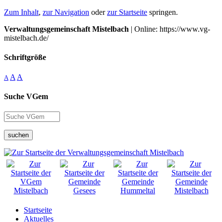
Zum Inhalt
,
zur Navigation
oder
zur Startseite
springen.
Verwaltungsgemeinschaft Mistelbach
| Online: https://www.vg-
mistelbach.de/
Schriftgröße
A
A
A
Suche VGem
suchen
Startseite
Aktuelles