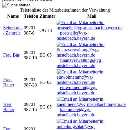
Telefonliste der Mitarbeiter/innen der Verwaltung
Name
Telefon
Zimmer
Mail
Sekretariat
09201
OG 13
/ Zentrale
987-0
poststelle@vg-
mistelbach.bayern.de
09201
Frau Bär
EG 05
987-16
finanzverwaltung@vg-
mistelbach.bayern.de
Frau
09201
EG 02
Bauer
987-28
einwohneramt@vg-
mistelbach.bayern.de
Herr
09201
EG 05
Bauer
987-15
kaemmerei@vg-
mistelbach.bayern.de
Frau
09201