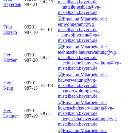
OG 13
Bayerlein
987-21
mitteilungsblatt@vg-
mistelbach.bayern.de
Frau
09201
EG 01
Dorsch
987-10
einwohneramt@vg-
mistelbach.bayern.de
Herr
09201
OG 11
Körber
987-20
technische.bauverwaltung@vg-
mistelbach.bayern.de
Herr
09201
EG 03
Krug
987-13
bauverwaltung@vg-
mistelbach.bayern.de
Herr
09201
OG 11
Lautner
987-19
liegenschaftsverwaltung@vg-
mistelbach.bayern.de