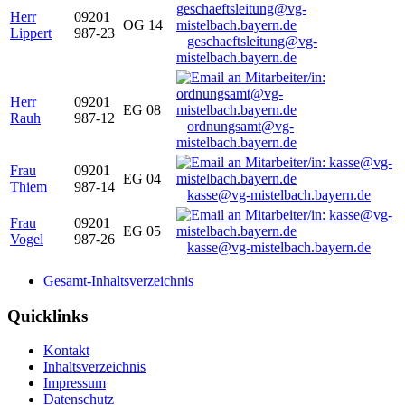
Herr
09201
OG 14
Lippert
987-23
geschaeftsleitung@vg-
mistelbach.bayern.de
Herr
09201
EG 08
Rauh
987-12
ordnungsamt@vg-
mistelbach.bayern.de
Frau
09201
EG 04
Thiem
987-14
kasse@vg-mistelbach.bayern.de
Frau
09201
EG 05
Vogel
987-26
kasse@vg-mistelbach.bayern.de
Gesamt-Inhaltsverzeichnis
Quicklinks
Kontakt
Inhaltsverzeichnis
Impressum
Datenschutz