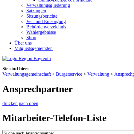
Verwaltungsgliederung
Satzungen
Sitzungsberichte
Ver- und Entsorgung
Behördenverzeichnis
Wahlergebnisse
Shop
Über uns
Mitgliedsgemeinden
Sie sind hier:
Verwaltungsgemeinschaft
>
Bürgerservice
>
Verwaltung
>
Ansprechp
Ansprechpartner
drucken
nach oben
Mitarbeiter-Telefon-Liste