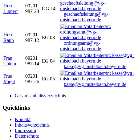
Herr
09201
OG 14
Lippert
987-23
geschaeftsleitung@vg-
mistelbach.bayern.de
Herr
09201
EG 08
Rauh
987-12
ordnungsamt@vg-
mistelbach.bayern.de
Frau
09201
EG 04
Thiem
987-14
kasse@vg-mistelbach.bayern.de
Frau
09201
EG 05
Vogel
987-26
kasse@vg-mistelbach.bayern.de
Gesamt-Inhaltsverzeichnis
Quicklinks
Kontakt
Inhaltsverzeichnis
Impressum
Datenschutz