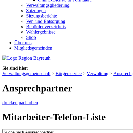
Verwaltungsgliederung
Satzungen
Sitzungsberichte
Ver- und Entsorgung
Behördenverzeichnis
Wahlergebnisse
Shop
Über uns
Mitgliedsgemeinden
Sie sind hier:
Verwaltungsgemeinschaft
>
Bürgerservice
>
Verwaltung
>
Ansprechp
Ansprechpartner
drucken
nach oben
Mitarbeiter-Telefon-Liste