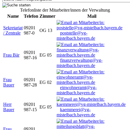
Telefonliste der Mitarbeiter/innen der Verwaltung
Name
Telefon
Zimmer
Mail
Sekretariat
09201
OG 13
/ Zentrale
987-0
poststelle@vg-
mistelbach.bayern.de
09201
Frau Bär
EG 05
987-16
finanzverwaltung@vg-
mistelbach.bayern.de
Frau
09201
EG 02
Bauer
987-28
einwohneramt@vg-
mistelbach.bayern.de
Herr
09201
EG 05
Bauer
987-15
kaemmerei@vg-
mistelbach.bayern.de
Frau
09201