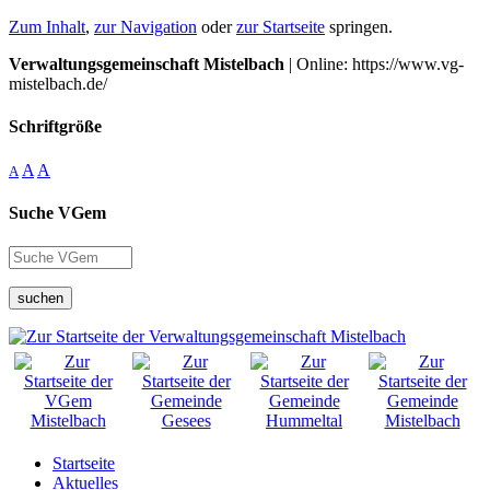
Zum Inhalt
,
zur Navigation
oder
zur Startseite
springen.
Verwaltungsgemeinschaft Mistelbach
| Online: https://www.vg-
mistelbach.de/
Schriftgröße
A
A
A
Suche VGem
suchen
Startseite
Aktuelles