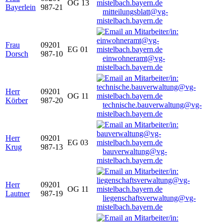
OG 13
Bayerlein
987-21
mitteilungsblatt@vg-
mistelbach.bayern.de
Frau
09201
EG 01
Dorsch
987-10
einwohneramt@vg-
mistelbach.bayern.de
Herr
09201
OG 11
Körber
987-20
technische.bauverwaltung@vg-
mistelbach.bayern.de
Herr
09201
EG 03
Krug
987-13
bauverwaltung@vg-
mistelbach.bayern.de
Herr
09201
OG 11
Lautner
987-19
liegenschaftsverwaltung@vg-
mistelbach.bayern.de