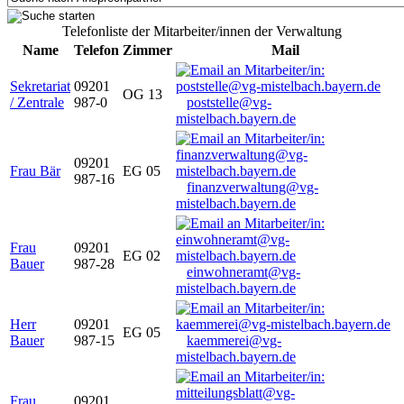
Telefonliste der Mitarbeiter/innen der Verwaltung
Name
Telefon
Zimmer
Mail
Sekretariat
09201
OG 13
/ Zentrale
987-0
poststelle@vg-
mistelbach.bayern.de
09201
Frau Bär
EG 05
987-16
finanzverwaltung@vg-
mistelbach.bayern.de
Frau
09201
EG 02
Bauer
987-28
einwohneramt@vg-
mistelbach.bayern.de
Herr
09201
EG 05
Bauer
987-15
kaemmerei@vg-
mistelbach.bayern.de
Frau
09201