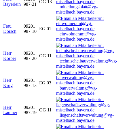
OG 13
Bayerlein
987-21
mitteilungsblatt@vg-
mistelbach.bayern.de
Frau
09201
EG 01
Dorsch
987-10
einwohneramt@vg-
mistelbach.bayern.de
Herr
09201
OG 11
Körber
987-20
technische.bauverwaltung@vg-
mistelbach.bayern.de
Herr
09201
EG 03
Krug
987-13
bauverwaltung@vg-
mistelbach.bayern.de
Herr
09201
OG 11
Lautner
987-19
liegenschaftsverwaltung@vg-
mistelbach.bayern.de