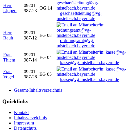
Herr
09201
OG 14
Lippert
987-23
geschaeftsleitung@vg-
mistelbach.bayern.de
Herr
09201
EG 08
Rauh
987-12
ordnungsamt@vg-
mistelbach.bayern.de
Frau
09201
EG 04
Thiem
987-14
kasse@vg-mistelbach.bayern.de
Frau
09201
EG 05
Vogel
987-26
kasse@vg-mistelbach.bayern.de
Gesamt-Inhaltsverzeichnis
Quicklinks
Kontakt
Inhaltsverzeichnis
Impressum
Datenschutz