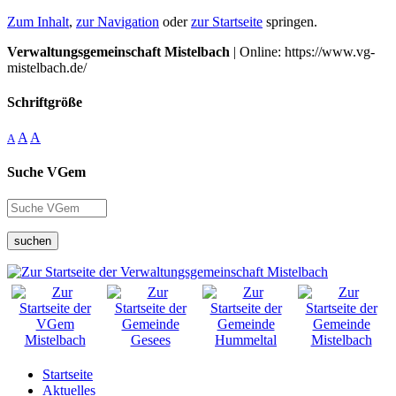
Zum Inhalt
,
zur Navigation
oder
zur Startseite
springen.
Verwaltungsgemeinschaft Mistelbach
| Online: https://www.vg-
mistelbach.de/
Schriftgröße
A
A
A
Suche VGem
suchen
Startseite
Aktuelles