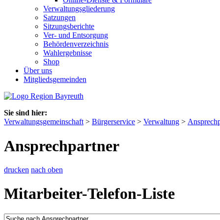
Verwaltungsgliederung
Satzungen
Sitzungsberichte
Ver- und Entsorgung
Behördenverzeichnis
Wahlergebnisse
Shop
Über uns
Mitgliedsgemeinden
Sie sind hier:
Verwaltungsgemeinschaft
>
Bürgerservice
>
Verwaltung
>
Ansprechp
Ansprechpartner
drucken
nach oben
Mitarbeiter-Telefon-Liste