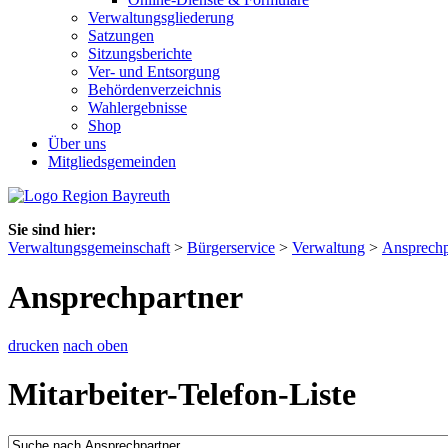
Verwaltungsgliederung
Satzungen
Sitzungsberichte
Ver- und Entsorgung
Behördenverzeichnis
Wahlergebnisse
Shop
Über uns
Mitgliedsgemeinden
Sie sind hier:
Verwaltungsgemeinschaft
>
Bürgerservice
>
Verwaltung
>
Ansprechp
Ansprechpartner
drucken
nach oben
Mitarbeiter-Telefon-Liste