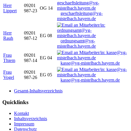
Herr
09201
OG 14
Lippert
987-23
geschaeftsleitung@vg-
mistelbach.bayern.de
Herr
09201
EG 08
Rauh
987-12
ordnungsamt@vg-
mistelbach.bayern.de
Frau
09201
EG 04
Thiem
987-14
kasse@vg-mistelbach.bayern.de
Frau
09201
EG 05
Vogel
987-26
kasse@vg-mistelbach.bayern.de
Gesamt-Inhaltsverzeichnis
Quicklinks
Kontakt
Inhaltsverzeichnis
Impressum
Datenschutz