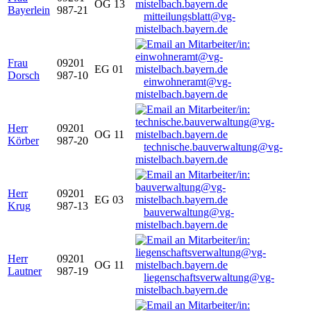
OG 13
Bayerlein
987-21
mitteilungsblatt@vg-
mistelbach.bayern.de
Frau
09201
EG 01
Dorsch
987-10
einwohneramt@vg-
mistelbach.bayern.de
Herr
09201
OG 11
Körber
987-20
technische.bauverwaltung@vg-
mistelbach.bayern.de
Herr
09201
EG 03
Krug
987-13
bauverwaltung@vg-
mistelbach.bayern.de
Herr
09201
OG 11
Lautner
987-19
liegenschaftsverwaltung@vg-
mistelbach.bayern.de