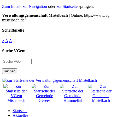
Zum Inhalt
,
zur Navigation
oder
zur Startseite
springen.
Verwaltungsgemeinschaft Mistelbach
| Online: https://www.vg-
mistelbach.de/
Schriftgröße
A
A
A
Suche VGem
suchen
Startseite
Aktuelles