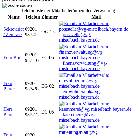
Telefonliste der Mitarbeiter/innen der Verwaltung
Name
Telefon
Zimmer
Mail
Sekretariat
09201
OG 13
/ Zentrale
987-0
poststelle@vg-
mistelbach.bayern.de
09201
Frau Bär
EG 05
987-16
finanzverwaltung@vg-
mistelbach.bayern.de
Frau
09201
EG 02
Bauer
987-28
einwohneramt@vg-
mistelbach.bayern.de
Herr
09201
EG 05
Bauer
987-15
kaemmerei@vg-
mistelbach.bayern.de
Frau
09201