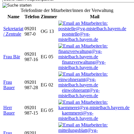
Telefonliste der Mitarbeiter/innen der Verwaltung
Name
Telefon
Zimmer
Mail
Sekretariat
09201
OG 13
/ Zentrale
987-0
poststelle@vg-
mistelbach.bayern.de
09201
Frau Bär
EG 05
987-16
finanzverwaltung@vg-
mistelbach.bayern.de
Frau
09201
EG 02
Bauer
987-28
einwohneramt@vg-
mistelbach.bayern.de
Herr
09201
EG 05
Bauer
987-15
kaemmerei@vg-
mistelbach.bayern.de
Frau
09201