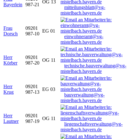
OG 13
Bayerlein
987-21
mitteilungsblatt@vg-
mistelbach.bayern.de
Frau
09201
EG 01
Dorsch
987-10
einwohneramt@vg-
mistelbach.bayern.de
Herr
09201
OG 11
Körber
987-20
technische.bauverwaltung@vg-
mistelbach.bayern.de
Herr
09201
EG 03
Krug
987-13
bauverwaltung@vg-
mistelbach.bayern.de
Herr
09201
OG 11
Lautner
987-19
liegenschaftsverwaltung@vg-
mistelbach.bayern.de