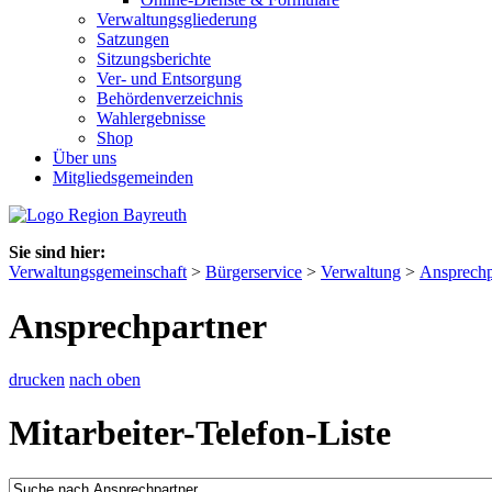
Verwaltungsgliederung
Satzungen
Sitzungsberichte
Ver- und Entsorgung
Behördenverzeichnis
Wahlergebnisse
Shop
Über uns
Mitgliedsgemeinden
Sie sind hier:
Verwaltungsgemeinschaft
>
Bürgerservice
>
Verwaltung
>
Ansprechp
Ansprechpartner
drucken
nach oben
Mitarbeiter-Telefon-Liste