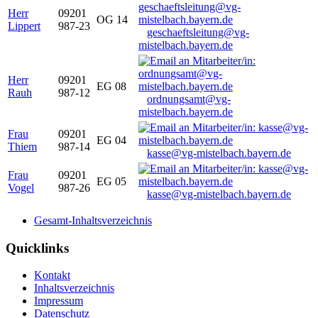
Herr
09201
OG 14
Lippert
987-23
geschaeftsleitung@vg-
mistelbach.bayern.de
Herr
09201
EG 08
Rauh
987-12
ordnungsamt@vg-
mistelbach.bayern.de
Frau
09201
EG 04
Thiem
987-14
kasse@vg-mistelbach.bayern.de
Frau
09201
EG 05
Vogel
987-26
kasse@vg-mistelbach.bayern.de
Gesamt-Inhaltsverzeichnis
Quicklinks
Kontakt
Inhaltsverzeichnis
Impressum
Datenschutz