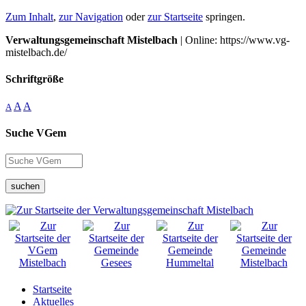
Zum Inhalt
,
zur Navigation
oder
zur Startseite
springen.
Verwaltungsgemeinschaft Mistelbach
| Online: https://www.vg-
mistelbach.de/
Schriftgröße
A
A
A
Suche VGem
suchen
Startseite
Aktuelles