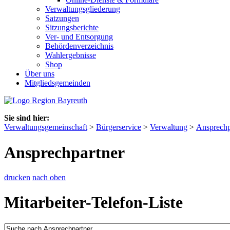
Verwaltungsgliederung
Satzungen
Sitzungsberichte
Ver- und Entsorgung
Behördenverzeichnis
Wahlergebnisse
Shop
Über uns
Mitgliedsgemeinden
Sie sind hier:
Verwaltungsgemeinschaft
>
Bürgerservice
>
Verwaltung
>
Ansprechp
Ansprechpartner
drucken
nach oben
Mitarbeiter-Telefon-Liste