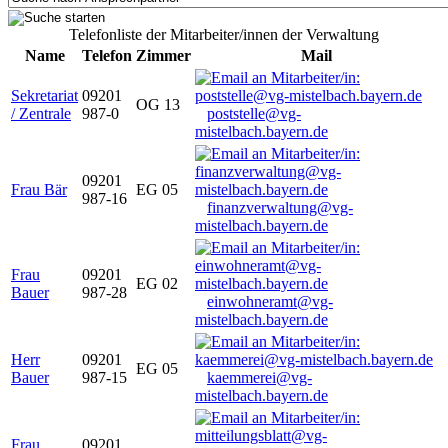
Telefonliste der Mitarbeiter/innen der Verwaltung
Name
Telefon
Zimmer
Mail
Sekretariat
09201
OG 13
/ Zentrale
987-0
poststelle@vg-
mistelbach.bayern.de
09201
Frau Bär
EG 05
987-16
finanzverwaltung@vg-
mistelbach.bayern.de
Frau
09201
EG 02
Bauer
987-28
einwohneramt@vg-
mistelbach.bayern.de
Herr
09201
EG 05
Bauer
987-15
kaemmerei@vg-
mistelbach.bayern.de
Frau
09201