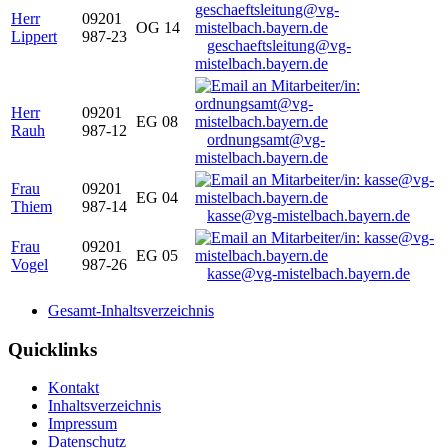
Herr
09201
OG 14
Lippert
987-23
geschaeftsleitung@vg-
mistelbach.bayern.de
Herr
09201
EG 08
Rauh
987-12
ordnungsamt@vg-
mistelbach.bayern.de
Frau
09201
EG 04
Thiem
987-14
kasse@vg-mistelbach.bayern.de
Frau
09201
EG 05
Vogel
987-26
kasse@vg-mistelbach.bayern.de
Gesamt-Inhaltsverzeichnis
Quicklinks
Kontakt
Inhaltsverzeichnis
Impressum
Datenschutz