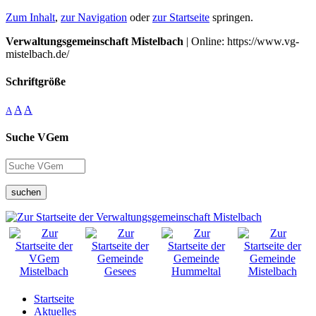
Zum Inhalt
,
zur Navigation
oder
zur Startseite
springen.
Verwaltungsgemeinschaft Mistelbach
| Online: https://www.vg-
mistelbach.de/
Schriftgröße
A
A
A
Suche VGem
suchen
Startseite
Aktuelles