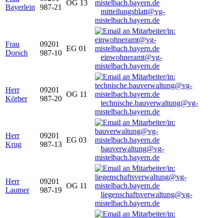
OG 13
Bayerlein
987-21
mitteilungsblatt@vg-
mistelbach.bayern.de
Frau
09201
EG 01
Dorsch
987-10
einwohneramt@vg-
mistelbach.bayern.de
Herr
09201
OG 11
Körber
987-20
technische.bauverwaltung@vg-
mistelbach.bayern.de
Herr
09201
EG 03
Krug
987-13
bauverwaltung@vg-
mistelbach.bayern.de
Herr
09201
OG 11
Lautner
987-19
liegenschaftsverwaltung@vg-
mistelbach.bayern.de