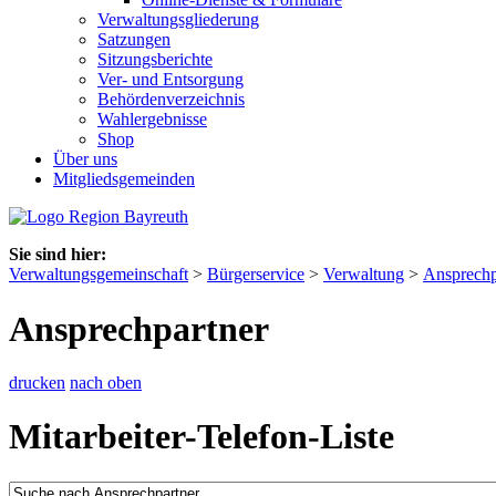
Verwaltungsgliederung
Satzungen
Sitzungsberichte
Ver- und Entsorgung
Behördenverzeichnis
Wahlergebnisse
Shop
Über uns
Mitgliedsgemeinden
Sie sind hier:
Verwaltungsgemeinschaft
>
Bürgerservice
>
Verwaltung
>
Ansprechp
Ansprechpartner
drucken
nach oben
Mitarbeiter-Telefon-Liste