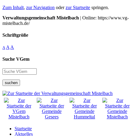
Zum Inhalt
,
zur Navigation
oder
zur Startseite
springen.
Verwaltungsgemeinschaft Mistelbach
| Online: https://www.vg-
mistelbach.de/
Schriftgröße
A
A
A
Suche VGem
suchen
Startseite
Aktuelles