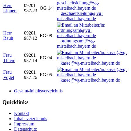
Herr
09201
OG 14
Lippert
987-23
geschaeftsleitung@vg-
mistelbach.bayern.de
Herr
09201
EG 08
Rauh
987-12
ordnungsamt@vg-
mistelbach.bayern.de
Frau
09201
EG 04
Thiem
987-14
kasse@vg-mistelbach.bayern.de
Frau
09201
EG 05
Vogel
987-26
kasse@vg-mistelbach.bayern.de
Gesamt-Inhaltsverzeichnis
Quicklinks
Kontakt
Inhaltsverzeichnis
Impressum
Datenschutz