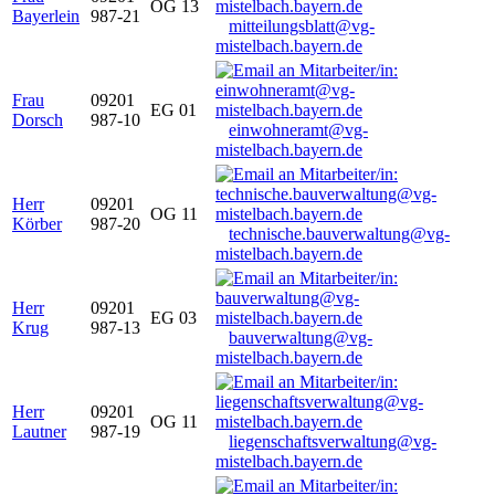
OG 13
Bayerlein
987-21
mitteilungsblatt@vg-
mistelbach.bayern.de
Frau
09201
EG 01
Dorsch
987-10
einwohneramt@vg-
mistelbach.bayern.de
Herr
09201
OG 11
Körber
987-20
technische.bauverwaltung@vg-
mistelbach.bayern.de
Herr
09201
EG 03
Krug
987-13
bauverwaltung@vg-
mistelbach.bayern.de
Herr
09201
OG 11
Lautner
987-19
liegenschaftsverwaltung@vg-
mistelbach.bayern.de