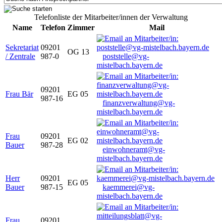
Telefonliste der Mitarbeiter/innen der Verwaltung
Name
Telefon
Zimmer
Mail
Sekretariat
09201
OG 13
/ Zentrale
987-0
poststelle@vg-
mistelbach.bayern.de
09201
Frau Bär
EG 05
987-16
finanzverwaltung@vg-
mistelbach.bayern.de
Frau
09201
EG 02
Bauer
987-28
einwohneramt@vg-
mistelbach.bayern.de
Herr
09201
EG 05
Bauer
987-15
kaemmerei@vg-
mistelbach.bayern.de
Frau
09201