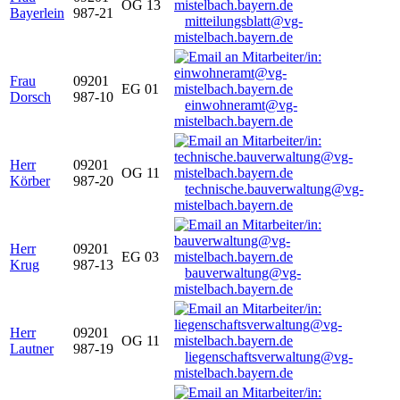
OG 13
Bayerlein
987-21
mitteilungsblatt@vg-
mistelbach.bayern.de
Frau
09201
EG 01
Dorsch
987-10
einwohneramt@vg-
mistelbach.bayern.de
Herr
09201
OG 11
Körber
987-20
technische.bauverwaltung@vg-
mistelbach.bayern.de
Herr
09201
EG 03
Krug
987-13
bauverwaltung@vg-
mistelbach.bayern.de
Herr
09201
OG 11
Lautner
987-19
liegenschaftsverwaltung@vg-
mistelbach.bayern.de