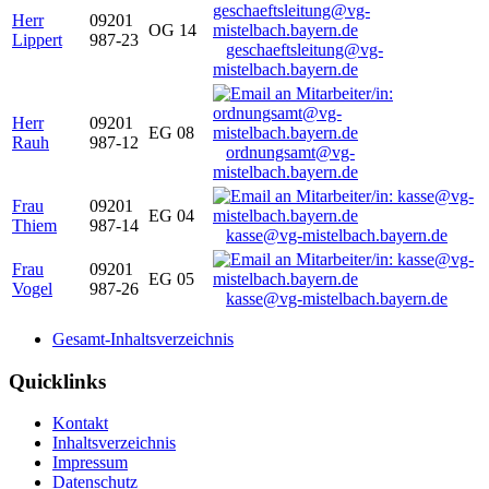
Herr
09201
OG 14
Lippert
987-23
geschaeftsleitung@vg-
mistelbach.bayern.de
Herr
09201
EG 08
Rauh
987-12
ordnungsamt@vg-
mistelbach.bayern.de
Frau
09201
EG 04
Thiem
987-14
kasse@vg-mistelbach.bayern.de
Frau
09201
EG 05
Vogel
987-26
kasse@vg-mistelbach.bayern.de
Gesamt-Inhaltsverzeichnis
Quicklinks
Kontakt
Inhaltsverzeichnis
Impressum
Datenschutz