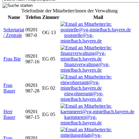
Telefonliste der Mitarbeiter/innen der Verwaltung
Name
Telefon
Zimmer
Mail
Sekretariat
09201
OG 13
/ Zentrale
987-0
poststelle@vg-
mistelbach.bayern.de
09201
Frau Bär
EG 05
987-16
finanzverwaltung@vg-
mistelbach.bayern.de
Frau
09201
EG 02
Bauer
987-28
einwohneramt@vg-
mistelbach.bayern.de
Herr
09201
EG 05
Bauer
987-15
kaemmerei@vg-
mistelbach.bayern.de
Frau
09201