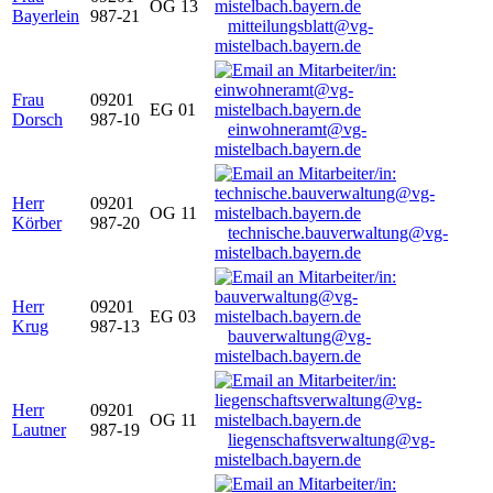
OG 13
Bayerlein
987-21
mitteilungsblatt@vg-
mistelbach.bayern.de
Frau
09201
EG 01
Dorsch
987-10
einwohneramt@vg-
mistelbach.bayern.de
Herr
09201
OG 11
Körber
987-20
technische.bauverwaltung@vg-
mistelbach.bayern.de
Herr
09201
EG 03
Krug
987-13
bauverwaltung@vg-
mistelbach.bayern.de
Herr
09201
OG 11
Lautner
987-19
liegenschaftsverwaltung@vg-
mistelbach.bayern.de