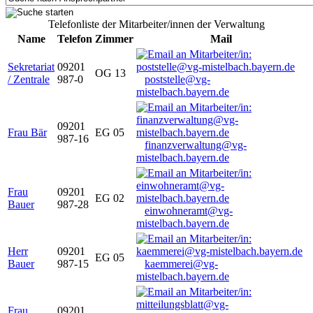
Telefonliste der Mitarbeiter/innen der Verwaltung
Name
Telefon
Zimmer
Mail
Sekretariat
09201
OG 13
/ Zentrale
987-0
poststelle@vg-
mistelbach.bayern.de
09201
Frau Bär
EG 05
987-16
finanzverwaltung@vg-
mistelbach.bayern.de
Frau
09201
EG 02
Bauer
987-28
einwohneramt@vg-
mistelbach.bayern.de
Herr
09201
EG 05
Bauer
987-15
kaemmerei@vg-
mistelbach.bayern.de
Frau
09201