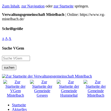
Zum Inhalt
,
zur Navigation
oder
zur Startseite
springen.
Verwaltungsgemeinschaft Mistelbach
| Online: https://www.vg-
mistelbach.de/
Schriftgröße
A
A
A
Suche VGem
suchen
Startseite
Aktuelles