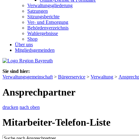
Verwaltungsgliederung
Satzungen
Sitzungsberichte
Ver- und Entsorgung
Behördenverzeichnis
Wahlergebnisse
Shop
Über uns
Mitgliedsgemeinden
Sie sind hier:
Verwaltungsgemeinschaft
>
Bürgerservice
>
Verwaltung
>
Ansprechp
Ansprechpartner
drucken
nach oben
Mitarbeiter-Telefon-Liste