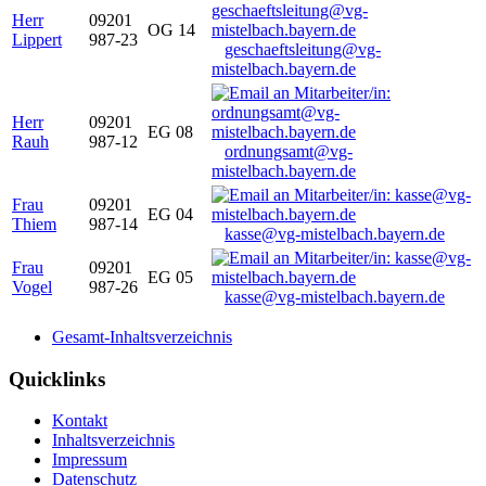
Herr
09201
OG 14
Lippert
987-23
geschaeftsleitung@vg-
mistelbach.bayern.de
Herr
09201
EG 08
Rauh
987-12
ordnungsamt@vg-
mistelbach.bayern.de
Frau
09201
EG 04
Thiem
987-14
kasse@vg-mistelbach.bayern.de
Frau
09201
EG 05
Vogel
987-26
kasse@vg-mistelbach.bayern.de
Gesamt-Inhaltsverzeichnis
Quicklinks
Kontakt
Inhaltsverzeichnis
Impressum
Datenschutz