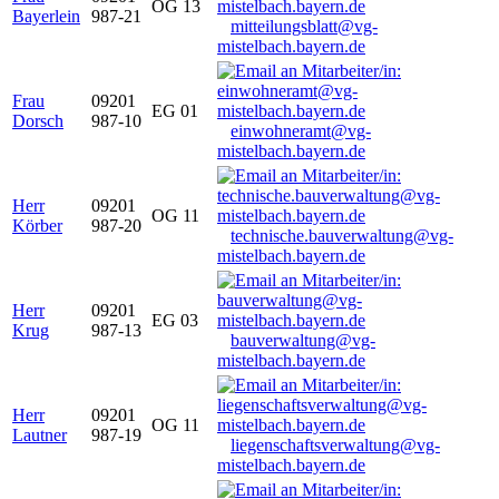
OG 13
Bayerlein
987-21
mitteilungsblatt@vg-
mistelbach.bayern.de
Frau
09201
EG 01
Dorsch
987-10
einwohneramt@vg-
mistelbach.bayern.de
Herr
09201
OG 11
Körber
987-20
technische.bauverwaltung@vg-
mistelbach.bayern.de
Herr
09201
EG 03
Krug
987-13
bauverwaltung@vg-
mistelbach.bayern.de
Herr
09201
OG 11
Lautner
987-19
liegenschaftsverwaltung@vg-
mistelbach.bayern.de