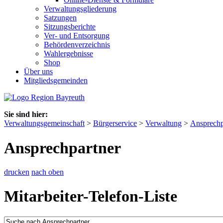
Verwaltungsgliederung
Satzungen
Sitzungsberichte
Ver- und Entsorgung
Behördenverzeichnis
Wahlergebnisse
Shop
Über uns
Mitgliedsgemeinden
Sie sind hier:
Verwaltungsgemeinschaft
>
Bürgerservice
>
Verwaltung
>
Ansprechp
Ansprechpartner
drucken
nach oben
Mitarbeiter-Telefon-Liste