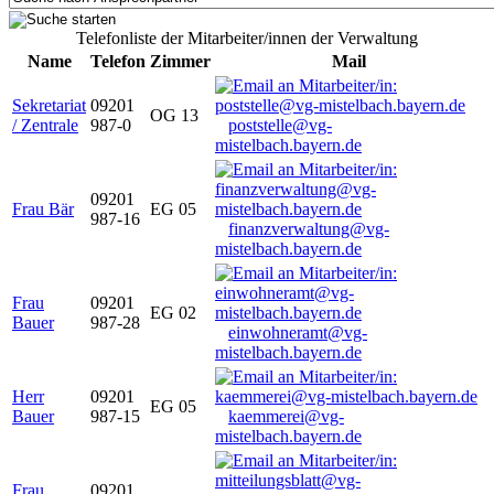
Telefonliste der Mitarbeiter/innen der Verwaltung
Name
Telefon
Zimmer
Mail
Sekretariat
09201
OG 13
/ Zentrale
987-0
poststelle@vg-
mistelbach.bayern.de
09201
Frau Bär
EG 05
987-16
finanzverwaltung@vg-
mistelbach.bayern.de
Frau
09201
EG 02
Bauer
987-28
einwohneramt@vg-
mistelbach.bayern.de
Herr
09201
EG 05
Bauer
987-15
kaemmerei@vg-
mistelbach.bayern.de
Frau
09201