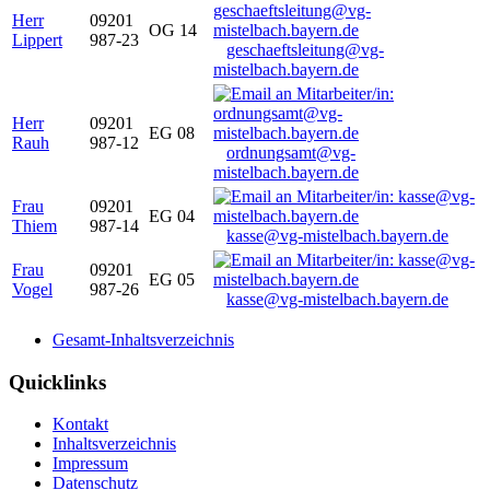
Herr
09201
OG 14
Lippert
987-23
geschaeftsleitung@vg-
mistelbach.bayern.de
Herr
09201
EG 08
Rauh
987-12
ordnungsamt@vg-
mistelbach.bayern.de
Frau
09201
EG 04
Thiem
987-14
kasse@vg-mistelbach.bayern.de
Frau
09201
EG 05
Vogel
987-26
kasse@vg-mistelbach.bayern.de
Gesamt-Inhaltsverzeichnis
Quicklinks
Kontakt
Inhaltsverzeichnis
Impressum
Datenschutz