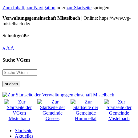
Zum Inhalt
,
zur Navigation
oder
zur Startseite
springen.
Verwaltungsgemeinschaft Mistelbach
| Online: https://www.vg-
mistelbach.de/
Schriftgröße
A
A
A
Suche VGem
suchen
Startseite
Aktuelles