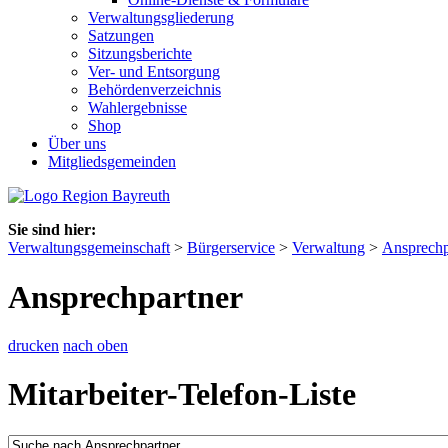
Verwaltungsgliederung
Satzungen
Sitzungsberichte
Ver- und Entsorgung
Behördenverzeichnis
Wahlergebnisse
Shop
Über uns
Mitgliedsgemeinden
Sie sind hier:
Verwaltungsgemeinschaft
>
Bürgerservice
>
Verwaltung
>
Ansprechp
Ansprechpartner
drucken
nach oben
Mitarbeiter-Telefon-Liste