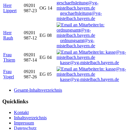
Herr
09201
OG 14
Lippert
987-23
geschaeftsleitung@vg-
mistelbach.bayern.de
Herr
09201
EG 08
Rauh
987-12
ordnungsamt@vg-
mistelbach.bayern.de
Frau
09201
EG 04
Thiem
987-14
kasse@vg-mistelbach.bayern.de
Frau
09201
EG 05
Vogel
987-26
kasse@vg-mistelbach.bayern.de
Gesamt-Inhaltsverzeichnis
Quicklinks
Kontakt
Inhaltsverzeichnis
Impressum
Datenschutz