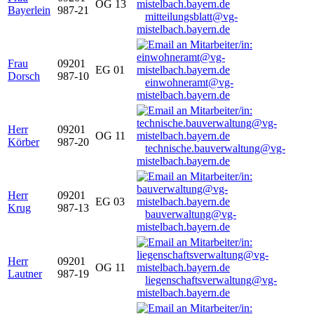
OG 13
Bayerlein
987-21
mitteilungsblatt@vg-
mistelbach.bayern.de
Frau
09201
EG 01
Dorsch
987-10
einwohneramt@vg-
mistelbach.bayern.de
Herr
09201
OG 11
Körber
987-20
technische.bauverwaltung@vg-
mistelbach.bayern.de
Herr
09201
EG 03
Krug
987-13
bauverwaltung@vg-
mistelbach.bayern.de
Herr
09201
OG 11
Lautner
987-19
liegenschaftsverwaltung@vg-
mistelbach.bayern.de