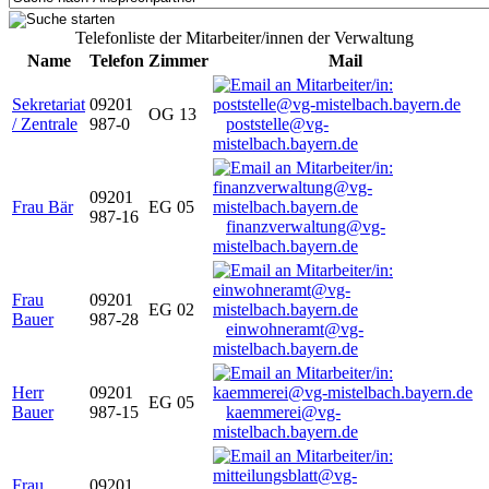
Telefonliste der Mitarbeiter/innen der Verwaltung
Name
Telefon
Zimmer
Mail
Sekretariat
09201
OG 13
/ Zentrale
987-0
poststelle@vg-
mistelbach.bayern.de
09201
Frau Bär
EG 05
987-16
finanzverwaltung@vg-
mistelbach.bayern.de
Frau
09201
EG 02
Bauer
987-28
einwohneramt@vg-
mistelbach.bayern.de
Herr
09201
EG 05
Bauer
987-15
kaemmerei@vg-
mistelbach.bayern.de
Frau
09201