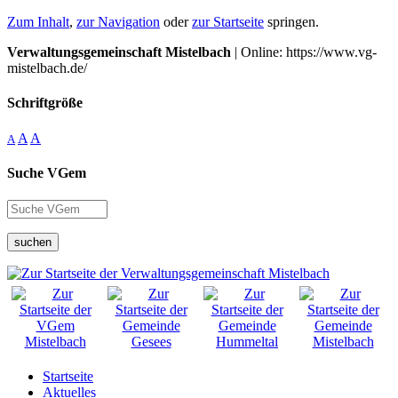
Zum Inhalt
,
zur Navigation
oder
zur Startseite
springen.
Verwaltungsgemeinschaft Mistelbach
| Online: https://www.vg-
mistelbach.de/
Schriftgröße
A
A
A
Suche VGem
suchen
Startseite
Aktuelles