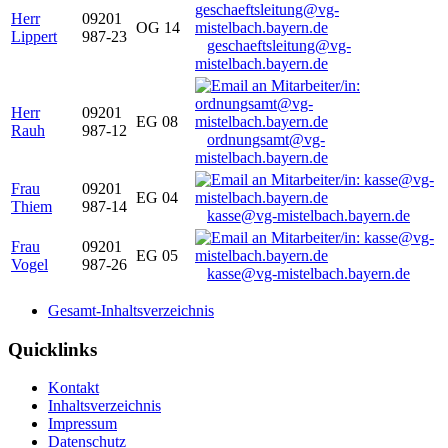
Herr
09201
OG 14
Lippert
987-23
geschaeftsleitung@vg-
mistelbach.bayern.de
Herr
09201
EG 08
Rauh
987-12
ordnungsamt@vg-
mistelbach.bayern.de
Frau
09201
EG 04
Thiem
987-14
kasse@vg-mistelbach.bayern.de
Frau
09201
EG 05
Vogel
987-26
kasse@vg-mistelbach.bayern.de
Gesamt-Inhaltsverzeichnis
Quicklinks
Kontakt
Inhaltsverzeichnis
Impressum
Datenschutz