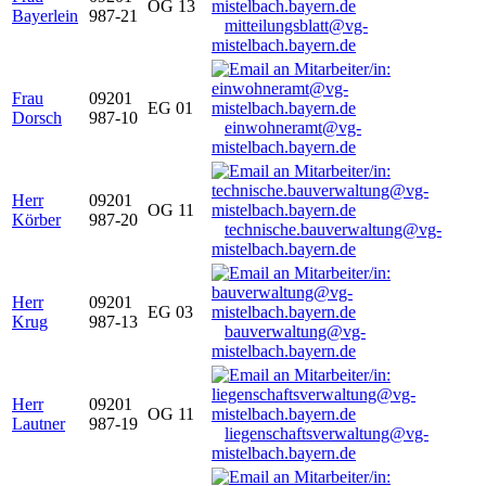
OG 13
Bayerlein
987-21
mitteilungsblatt@vg-
mistelbach.bayern.de
Frau
09201
EG 01
Dorsch
987-10
einwohneramt@vg-
mistelbach.bayern.de
Herr
09201
OG 11
Körber
987-20
technische.bauverwaltung@vg-
mistelbach.bayern.de
Herr
09201
EG 03
Krug
987-13
bauverwaltung@vg-
mistelbach.bayern.de
Herr
09201
OG 11
Lautner
987-19
liegenschaftsverwaltung@vg-
mistelbach.bayern.de