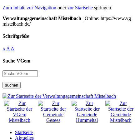
Zum Inhalt
,
zur Navigation
oder
zur Startseite
springen.
Verwaltungsgemeinschaft Mistelbach
| Online: https://www.vg-
mistelbach.de/
Schriftgröße
A
A
A
Suche VGem
suchen
Startseite
Aktuelles