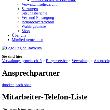
Verwaltungsgliederung
Satzungen
Sitzungsberichte
Ver- und Entsorgung
Behördenverzeichnis
Wahlergebnisse
Shop
Über uns
Mitgliedsgemeinden
Sie sind hier:
Verwaltungsgemeinschaft
>
Bürgerservice
>
Verwaltung
>
Ansprechp
Ansprechpartner
drucken
nach oben
Mitarbeiter-Telefon-Liste