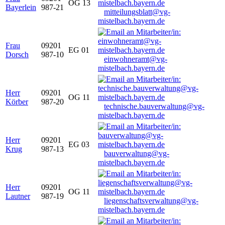
OG 13
Bayerlein
987-21
mitteilungsblatt@vg-
mistelbach.bayern.de
Frau
09201
EG 01
Dorsch
987-10
einwohneramt@vg-
mistelbach.bayern.de
Herr
09201
OG 11
Körber
987-20
technische.bauverwaltung@vg-
mistelbach.bayern.de
Herr
09201
EG 03
Krug
987-13
bauverwaltung@vg-
mistelbach.bayern.de
Herr
09201
OG 11
Lautner
987-19
liegenschaftsverwaltung@vg-
mistelbach.bayern.de