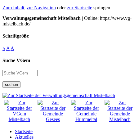
Zum Inhalt
,
zur Navigation
oder
zur Startseite
springen.
Verwaltungsgemeinschaft Mistelbach
| Online: https://www.vg-
mistelbach.de/
Schriftgröße
A
A
A
Suche VGem
suchen
Startseite
Aktuelles