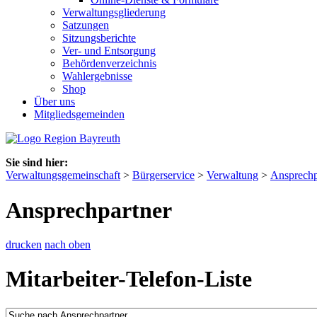
Verwaltungsgliederung
Satzungen
Sitzungsberichte
Ver- und Entsorgung
Behördenverzeichnis
Wahlergebnisse
Shop
Über uns
Mitgliedsgemeinden
Sie sind hier:
Verwaltungsgemeinschaft
>
Bürgerservice
>
Verwaltung
>
Ansprechp
Ansprechpartner
drucken
nach oben
Mitarbeiter-Telefon-Liste