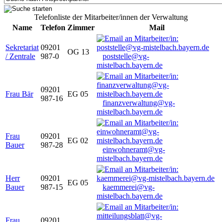
Telefonliste der Mitarbeiter/innen der Verwaltung
Name
Telefon
Zimmer
Mail
Sekretariat
09201
OG 13
/ Zentrale
987-0
poststelle@vg-
mistelbach.bayern.de
09201
Frau Bär
EG 05
987-16
finanzverwaltung@vg-
mistelbach.bayern.de
Frau
09201
EG 02
Bauer
987-28
einwohneramt@vg-
mistelbach.bayern.de
Herr
09201
EG 05
Bauer
987-15
kaemmerei@vg-
mistelbach.bayern.de
Frau
09201