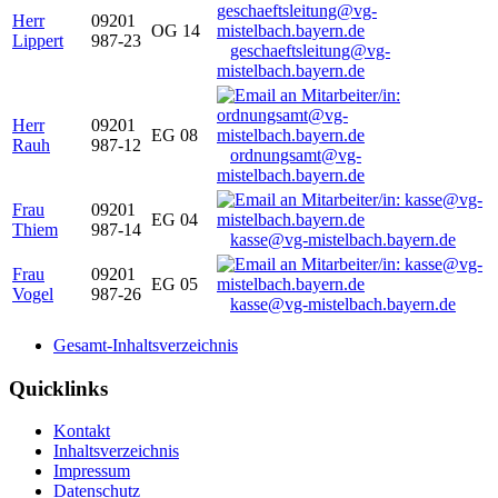
Herr
09201
OG 14
Lippert
987-23
geschaeftsleitung@vg-
mistelbach.bayern.de
Herr
09201
EG 08
Rauh
987-12
ordnungsamt@vg-
mistelbach.bayern.de
Frau
09201
EG 04
Thiem
987-14
kasse@vg-mistelbach.bayern.de
Frau
09201
EG 05
Vogel
987-26
kasse@vg-mistelbach.bayern.de
Gesamt-Inhaltsverzeichnis
Quicklinks
Kontakt
Inhaltsverzeichnis
Impressum
Datenschutz