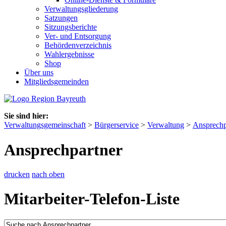
Verwaltungsgliederung
Satzungen
Sitzungsberichte
Ver- und Entsorgung
Behördenverzeichnis
Wahlergebnisse
Shop
Über uns
Mitgliedsgemeinden
Sie sind hier:
Verwaltungsgemeinschaft
>
Bürgerservice
>
Verwaltung
>
Ansprechp
Ansprechpartner
drucken
nach oben
Mitarbeiter-Telefon-Liste