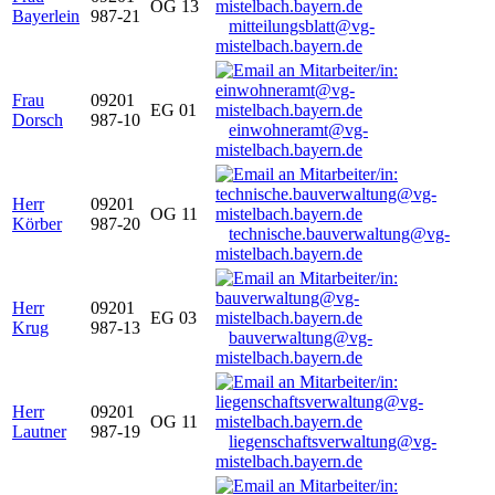
OG 13
Bayerlein
987-21
mitteilungsblatt@vg-
mistelbach.bayern.de
Frau
09201
EG 01
Dorsch
987-10
einwohneramt@vg-
mistelbach.bayern.de
Herr
09201
OG 11
Körber
987-20
technische.bauverwaltung@vg-
mistelbach.bayern.de
Herr
09201
EG 03
Krug
987-13
bauverwaltung@vg-
mistelbach.bayern.de
Herr
09201
OG 11
Lautner
987-19
liegenschaftsverwaltung@vg-
mistelbach.bayern.de