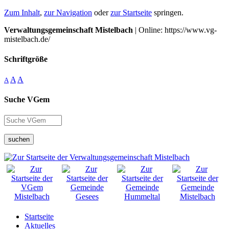
Zum Inhalt
,
zur Navigation
oder
zur Startseite
springen.
Verwaltungsgemeinschaft Mistelbach
| Online: https://www.vg-
mistelbach.de/
Schriftgröße
A
A
A
Suche VGem
suchen
Startseite
Aktuelles