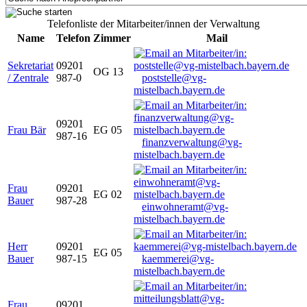
Telefonliste der Mitarbeiter/innen der Verwaltung
Name
Telefon
Zimmer
Mail
Sekretariat
09201
OG 13
/ Zentrale
987-0
poststelle@vg-
mistelbach.bayern.de
09201
Frau Bär
EG 05
987-16
finanzverwaltung@vg-
mistelbach.bayern.de
Frau
09201
EG 02
Bauer
987-28
einwohneramt@vg-
mistelbach.bayern.de
Herr
09201
EG 05
Bauer
987-15
kaemmerei@vg-
mistelbach.bayern.de
Frau
09201