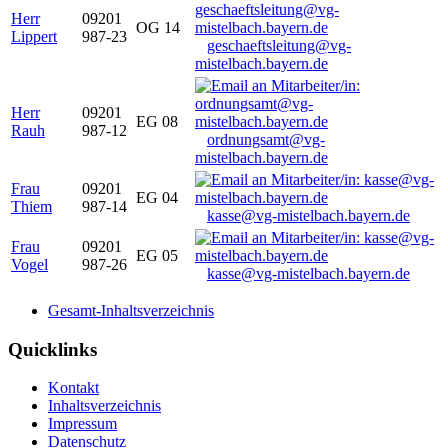
Herr
09201
OG 14
Lippert
987-23
geschaeftsleitung@vg-
mistelbach.bayern.de
Herr
09201
EG 08
Rauh
987-12
ordnungsamt@vg-
mistelbach.bayern.de
Frau
09201
EG 04
Thiem
987-14
kasse@vg-mistelbach.bayern.de
Frau
09201
EG 05
Vogel
987-26
kasse@vg-mistelbach.bayern.de
Gesamt-Inhaltsverzeichnis
Quicklinks
Kontakt
Inhaltsverzeichnis
Impressum
Datenschutz