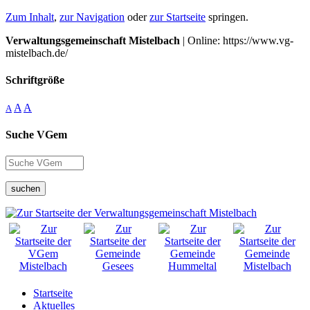
Zum Inhalt
,
zur Navigation
oder
zur Startseite
springen.
Verwaltungsgemeinschaft Mistelbach
| Online: https://www.vg-
mistelbach.de/
Schriftgröße
A
A
A
Suche VGem
suchen
Startseite
Aktuelles