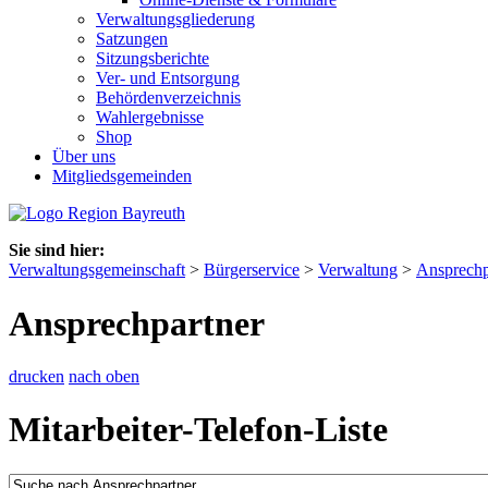
Verwaltungsgliederung
Satzungen
Sitzungsberichte
Ver- und Entsorgung
Behördenverzeichnis
Wahlergebnisse
Shop
Über uns
Mitgliedsgemeinden
Sie sind hier:
Verwaltungsgemeinschaft
>
Bürgerservice
>
Verwaltung
>
Ansprechp
Ansprechpartner
drucken
nach oben
Mitarbeiter-Telefon-Liste