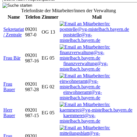
Telefonliste der Mitarbeiter/innen der Verwaltung
Name
Telefon
Zimmer
Mail
Sekretariat
09201
OG 13
/ Zentrale
987-0
poststelle@vg-
mistelbach.bayern.de
09201
Frau Bär
EG 05
987-16
finanzverwaltung@vg-
mistelbach.bayern.de
Frau
09201
EG 02
Bauer
987-28
einwohneramt@vg-
mistelbach.bayern.de
Herr
09201
EG 05
Bauer
987-15
kaemmerei@vg-
mistelbach.bayern.de
Frau
09201