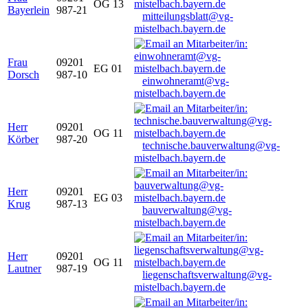
OG 13
Bayerlein
987-21
mitteilungsblatt@vg-
mistelbach.bayern.de
Frau
09201
EG 01
Dorsch
987-10
einwohneramt@vg-
mistelbach.bayern.de
Herr
09201
OG 11
Körber
987-20
technische.bauverwaltung@vg-
mistelbach.bayern.de
Herr
09201
EG 03
Krug
987-13
bauverwaltung@vg-
mistelbach.bayern.de
Herr
09201
OG 11
Lautner
987-19
liegenschaftsverwaltung@vg-
mistelbach.bayern.de