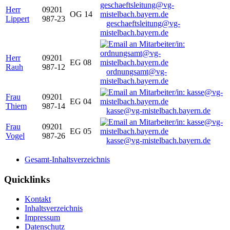
Herr
09201
OG 14
Lippert
987-23
geschaeftsleitung@vg-
mistelbach.bayern.de
Herr
09201
EG 08
Rauh
987-12
ordnungsamt@vg-
mistelbach.bayern.de
Frau
09201
EG 04
Thiem
987-14
kasse@vg-mistelbach.bayern.de
Frau
09201
EG 05
Vogel
987-26
kasse@vg-mistelbach.bayern.de
Gesamt-Inhaltsverzeichnis
Quicklinks
Kontakt
Inhaltsverzeichnis
Impressum
Datenschutz