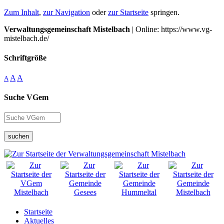
Zum Inhalt
,
zur Navigation
oder
zur Startseite
springen.
Verwaltungsgemeinschaft Mistelbach
| Online: https://www.vg-
mistelbach.de/
Schriftgröße
A
A
A
Suche VGem
suchen
Startseite
Aktuelles