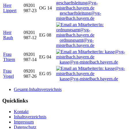
Herr
09201
OG 14
Lippert
987-23
geschaeftsleitung@vg-
mistelbach.bayern.de
Herr
09201
EG 08
Rauh
987-12
ordnungsamt@vg-
mistelbach.bayern.de
Frau
09201
EG 04
Thiem
987-14
kasse@vg-mistelbach.bayern.de
Frau
09201
EG 05
Vogel
987-26
kasse@vg-mistelbach.bayern.de
Gesamt-Inhaltsverzeichnis
Quicklinks
Kontakt
Inhaltsverzeichnis
Impressum
Datenschutz