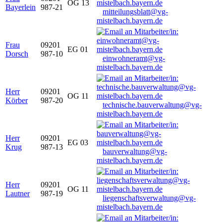
OG 13
Bayerlein
987-21
mitteilungsblatt@vg-
mistelbach.bayern.de
Frau
09201
EG 01
Dorsch
987-10
einwohneramt@vg-
mistelbach.bayern.de
Herr
09201
OG 11
Körber
987-20
technische.bauverwaltung@vg-
mistelbach.bayern.de
Herr
09201
EG 03
Krug
987-13
bauverwaltung@vg-
mistelbach.bayern.de
Herr
09201
OG 11
Lautner
987-19
liegenschaftsverwaltung@vg-
mistelbach.bayern.de