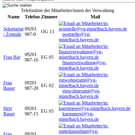
Telefonliste der Mitarbeiter/innen der Verwaltung
Name
Telefon
Zimmer
Mail
Sekretariat
09201
OG 13
/ Zentrale
987-0
poststelle@vg-
mistelbach.bayern.de
09201
Frau Bär
EG 05
987-16
finanzverwaltung@vg-
mistelbach.bayern.de
Frau
09201
EG 02
Bauer
987-28
einwohneramt@vg-
mistelbach.bayern.de
Herr
09201
EG 05
Bauer
987-15
kaemmerei@vg-
mistelbach.bayern.de
Frau
09201