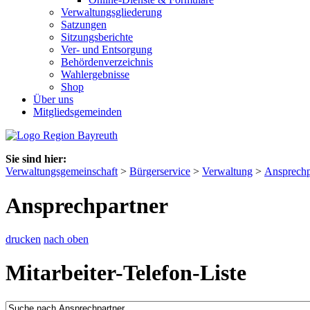
Verwaltungsgliederung
Satzungen
Sitzungsberichte
Ver- und Entsorgung
Behördenverzeichnis
Wahlergebnisse
Shop
Über uns
Mitgliedsgemeinden
Sie sind hier:
Verwaltungsgemeinschaft
>
Bürgerservice
>
Verwaltung
>
Ansprechp
Ansprechpartner
drucken
nach oben
Mitarbeiter-Telefon-Liste