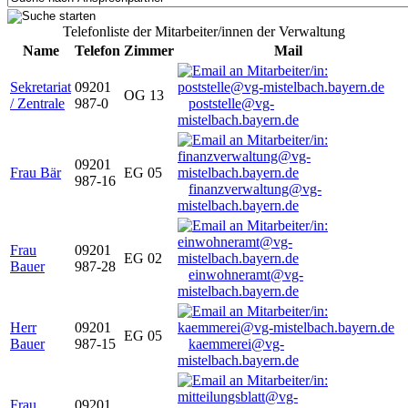
Telefonliste der Mitarbeiter/innen der Verwaltung
Name
Telefon
Zimmer
Mail
Sekretariat
09201
OG 13
/ Zentrale
987-0
poststelle@vg-
mistelbach.bayern.de
09201
Frau Bär
EG 05
987-16
finanzverwaltung@vg-
mistelbach.bayern.de
Frau
09201
EG 02
Bauer
987-28
einwohneramt@vg-
mistelbach.bayern.de
Herr
09201
EG 05
Bauer
987-15
kaemmerei@vg-
mistelbach.bayern.de
Frau
09201