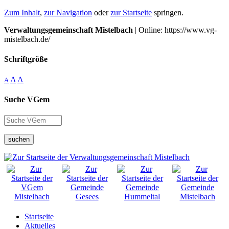
Zum Inhalt
,
zur Navigation
oder
zur Startseite
springen.
Verwaltungsgemeinschaft Mistelbach
| Online: https://www.vg-
mistelbach.de/
Schriftgröße
A
A
A
Suche VGem
suchen
Startseite
Aktuelles