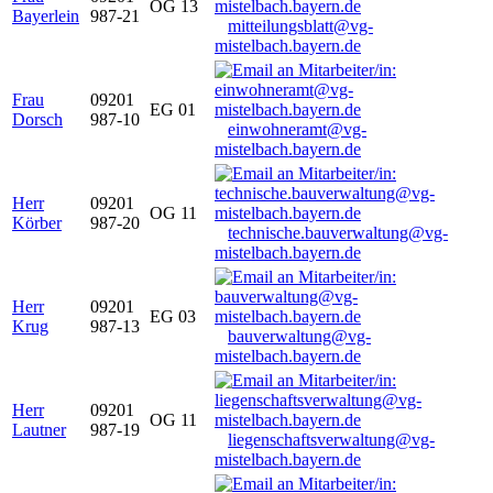
OG 13
Bayerlein
987-21
mitteilungsblatt@vg-
mistelbach.bayern.de
Frau
09201
EG 01
Dorsch
987-10
einwohneramt@vg-
mistelbach.bayern.de
Herr
09201
OG 11
Körber
987-20
technische.bauverwaltung@vg-
mistelbach.bayern.de
Herr
09201
EG 03
Krug
987-13
bauverwaltung@vg-
mistelbach.bayern.de
Herr
09201
OG 11
Lautner
987-19
liegenschaftsverwaltung@vg-
mistelbach.bayern.de