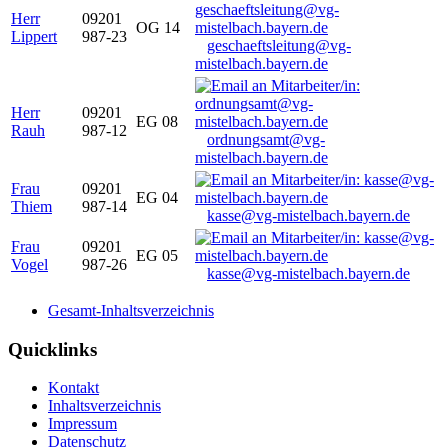
Herr
09201
OG 14
Lippert
987-23
geschaeftsleitung@vg-
mistelbach.bayern.de
Herr
09201
EG 08
Rauh
987-12
ordnungsamt@vg-
mistelbach.bayern.de
Frau
09201
EG 04
Thiem
987-14
kasse@vg-mistelbach.bayern.de
Frau
09201
EG 05
Vogel
987-26
kasse@vg-mistelbach.bayern.de
Gesamt-Inhaltsverzeichnis
Quicklinks
Kontakt
Inhaltsverzeichnis
Impressum
Datenschutz