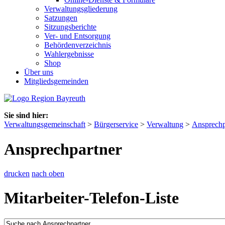
Verwaltungsgliederung
Satzungen
Sitzungsberichte
Ver- und Entsorgung
Behördenverzeichnis
Wahlergebnisse
Shop
Über uns
Mitgliedsgemeinden
Sie sind hier:
Verwaltungsgemeinschaft
>
Bürgerservice
>
Verwaltung
>
Ansprechp
Ansprechpartner
drucken
nach oben
Mitarbeiter-Telefon-Liste