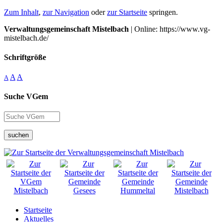
Zum Inhalt
,
zur Navigation
oder
zur Startseite
springen.
Verwaltungsgemeinschaft Mistelbach
| Online: https://www.vg-
mistelbach.de/
Schriftgröße
A
A
A
Suche VGem
suchen
Startseite
Aktuelles