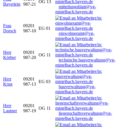
OG 13
Bayerlein
987-21
mitteilungsblatt@vg-
mistelbach.bayern.de
Frau
09201
EG 01
Dorsch
987-10
einwohneramt@vg-
mistelbach.bayern.de
Herr
09201
OG 11
Körber
987-20
technische.bauverwaltung@vg-
mistelbach.bayern.de
Herr
09201
EG 03
Krug
987-13
bauverwaltung@vg-
mistelbach.bayern.de
Herr
09201
OG 11
Lautner
987-19
liegenschaftsverwaltung@vg-
mistelbach.bayern.de