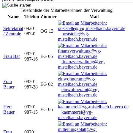
Telefonliste der Mitarbeiter/innen der Verwaltung
Name
Telefon
Zimmer
Mail
Sekretariat
09201
OG 13
/ Zentrale
987-0
poststelle@vg-
mistelbach.bayern.de
09201
Frau Bär
EG 05
987-16
finanzverwaltung@vg-
mistelbach.bayern.de
Frau
09201
EG 02
Bauer
987-28
einwohneramt@vg-
mistelbach.bayern.de
Herr
09201
EG 05
Bauer
987-15
kaemmerei@vg-
mistelbach.bayern.de
Frau
09201