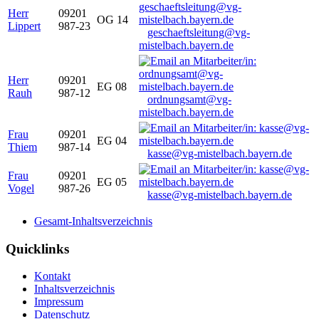
Herr
09201
OG 14
Lippert
987-23
geschaeftsleitung@vg-
mistelbach.bayern.de
Herr
09201
EG 08
Rauh
987-12
ordnungsamt@vg-
mistelbach.bayern.de
Frau
09201
EG 04
Thiem
987-14
kasse@vg-mistelbach.bayern.de
Frau
09201
EG 05
Vogel
987-26
kasse@vg-mistelbach.bayern.de
Gesamt-Inhaltsverzeichnis
Quicklinks
Kontakt
Inhaltsverzeichnis
Impressum
Datenschutz