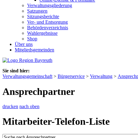
Verwaltungsgliederung
Satzungen
Sitzungsberichte
Ver- und Entsorgung
Behördenverzeichnis
Wahlergebnisse
Shop
Über uns
Mitgliedsgemeinden
Sie sind hier:
Verwaltungsgemeinschaft
>
Bürgerservice
>
Verwaltung
>
Ansprechp
Ansprechpartner
drucken
nach oben
Mitarbeiter-Telefon-Liste