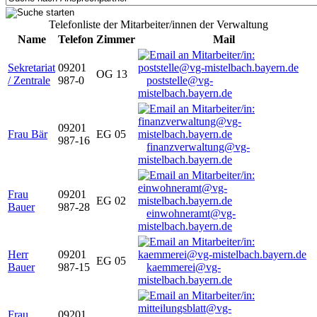
Telefonliste der Mitarbeiter/innen der Verwaltung
Name
Telefon
Zimmer
Mail
Sekretariat
09201
OG 13
/ Zentrale
987-0
poststelle@vg-
mistelbach.bayern.de
09201
Frau Bär
EG 05
987-16
finanzverwaltung@vg-
mistelbach.bayern.de
Frau
09201
EG 02
Bauer
987-28
einwohneramt@vg-
mistelbach.bayern.de
Herr
09201
EG 05
Bauer
987-15
kaemmerei@vg-
mistelbach.bayern.de
Frau
09201