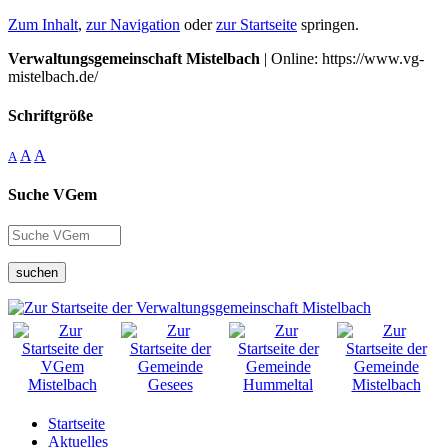
Zum Inhalt
,
zur Navigation
oder
zur Startseite
springen.
Verwaltungsgemeinschaft Mistelbach
| Online: https://www.vg-
mistelbach.de/
Schriftgröße
A
A
A
Suche VGem
suchen
Startseite
Aktuelles