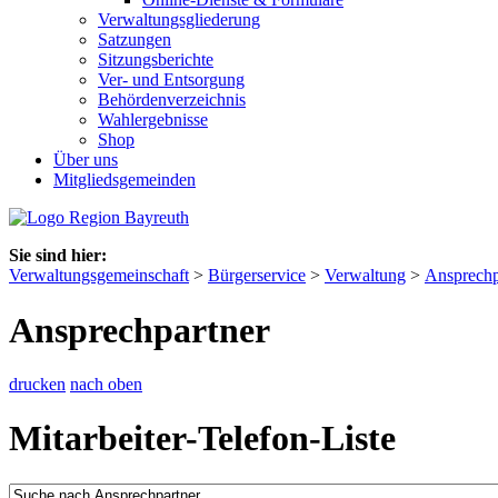
Verwaltungsgliederung
Satzungen
Sitzungsberichte
Ver- und Entsorgung
Behördenverzeichnis
Wahlergebnisse
Shop
Über uns
Mitgliedsgemeinden
Sie sind hier:
Verwaltungsgemeinschaft
>
Bürgerservice
>
Verwaltung
>
Ansprechp
Ansprechpartner
drucken
nach oben
Mitarbeiter-Telefon-Liste