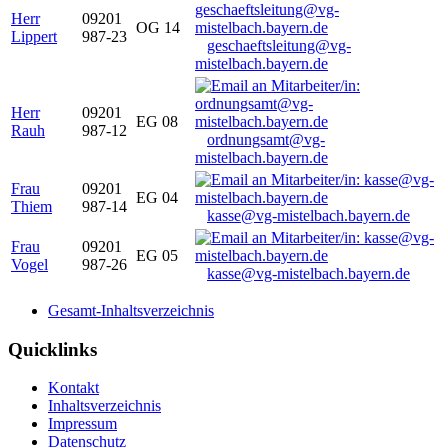
Herr
09201
OG 14
Lippert
987-23
geschaeftsleitung@vg-
mistelbach.bayern.de
Herr
09201
EG 08
Rauh
987-12
ordnungsamt@vg-
mistelbach.bayern.de
Frau
09201
EG 04
Thiem
987-14
kasse@vg-mistelbach.bayern.de
Frau
09201
EG 05
Vogel
987-26
kasse@vg-mistelbach.bayern.de
Gesamt-Inhaltsverzeichnis
Quicklinks
Kontakt
Inhaltsverzeichnis
Impressum
Datenschutz