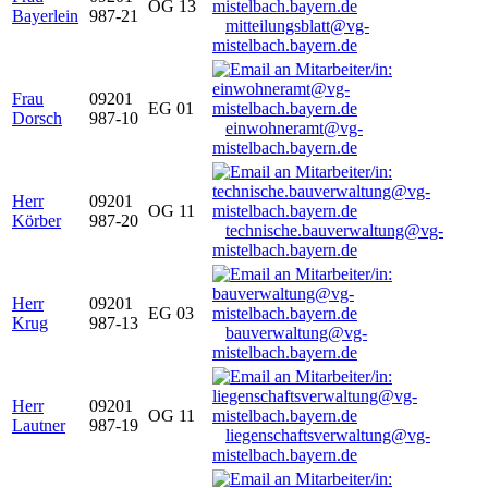
OG 13
Bayerlein
987-21
mitteilungsblatt@vg-
mistelbach.bayern.de
Frau
09201
EG 01
Dorsch
987-10
einwohneramt@vg-
mistelbach.bayern.de
Herr
09201
OG 11
Körber
987-20
technische.bauverwaltung@vg-
mistelbach.bayern.de
Herr
09201
EG 03
Krug
987-13
bauverwaltung@vg-
mistelbach.bayern.de
Herr
09201
OG 11
Lautner
987-19
liegenschaftsverwaltung@vg-
mistelbach.bayern.de