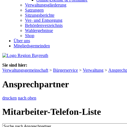
Verwaltungsgliederung
Satzungen
Sitzungsberichte
Ver- und Entsorgung
Behördenverzeichnis
Wahlergebnisse
Shop
Über uns
Mitgliedsgemeinden
Sie sind hier:
Verwaltungsgemeinschaft
>
Bürgerservice
>
Verwaltung
>
Ansprechp
Ansprechpartner
drucken
nach oben
Mitarbeiter-Telefon-Liste