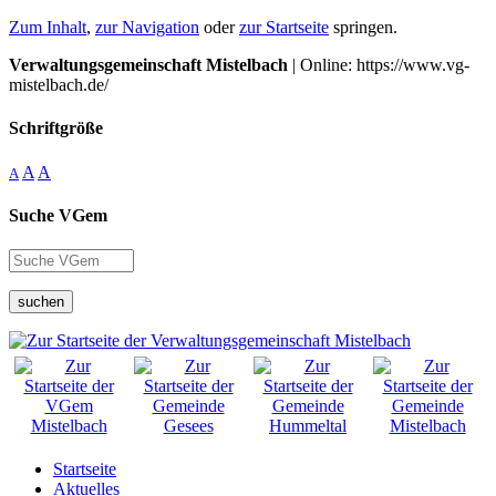
Zum Inhalt
,
zur Navigation
oder
zur Startseite
springen.
Verwaltungsgemeinschaft Mistelbach
| Online: https://www.vg-
mistelbach.de/
Schriftgröße
A
A
A
Suche VGem
suchen
Startseite
Aktuelles