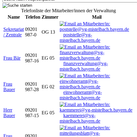
Telefonliste der Mitarbeiter/innen der Verwaltung
Name
Telefon
Zimmer
Mail
Sekretariat
09201
OG 13
/ Zentrale
987-0
poststelle@vg-
mistelbach.bayern.de
09201
Frau Bär
EG 05
987-16
finanzverwaltung@vg-
mistelbach.bayern.de
Frau
09201
EG 02
Bauer
987-28
einwohneramt@vg-
mistelbach.bayern.de
Herr
09201
EG 05
Bauer
987-15
kaemmerei@vg-
mistelbach.bayern.de
Frau
09201