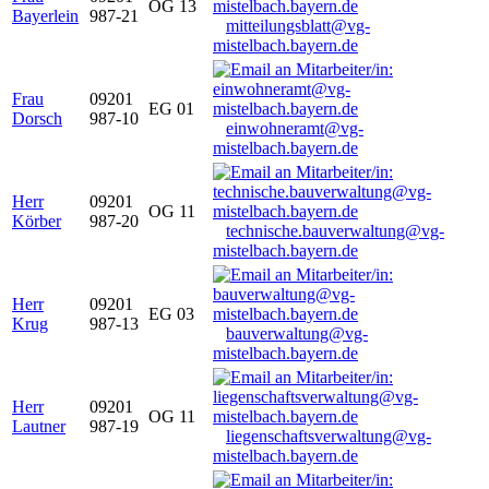
OG 13
Bayerlein
987-21
mitteilungsblatt@vg-
mistelbach.bayern.de
Frau
09201
EG 01
Dorsch
987-10
einwohneramt@vg-
mistelbach.bayern.de
Herr
09201
OG 11
Körber
987-20
technische.bauverwaltung@vg-
mistelbach.bayern.de
Herr
09201
EG 03
Krug
987-13
bauverwaltung@vg-
mistelbach.bayern.de
Herr
09201
OG 11
Lautner
987-19
liegenschaftsverwaltung@vg-
mistelbach.bayern.de