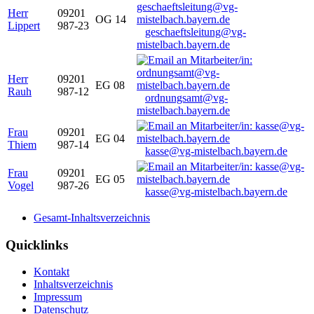
Herr
09201
OG 14
Lippert
987-23
geschaeftsleitung@vg-
mistelbach.bayern.de
Herr
09201
EG 08
Rauh
987-12
ordnungsamt@vg-
mistelbach.bayern.de
Frau
09201
EG 04
Thiem
987-14
kasse@vg-mistelbach.bayern.de
Frau
09201
EG 05
Vogel
987-26
kasse@vg-mistelbach.bayern.de
Gesamt-Inhaltsverzeichnis
Quicklinks
Kontakt
Inhaltsverzeichnis
Impressum
Datenschutz