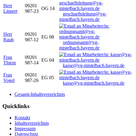
Herr
09201
OG 14
Lippert
987-23
geschaeftsleitung@vg-
mistelbach.bayern.de
Herr
09201
EG 08
Rauh
987-12
ordnungsamt@vg-
mistelbach.bayern.de
Frau
09201
EG 04
Thiem
987-14
kasse@vg-mistelbach.bayern.de
Frau
09201
EG 05
Vogel
987-26
kasse@vg-mistelbach.bayern.de
Gesamt-Inhaltsverzeichnis
Quicklinks
Kontakt
Inhaltsverzeichnis
Impressum
Datenschutz