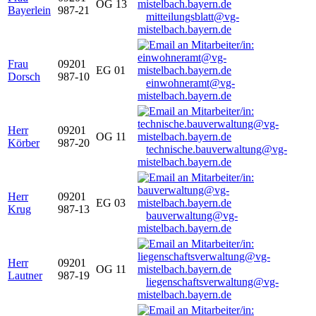
OG 13
Bayerlein
987-21
mitteilungsblatt@vg-
mistelbach.bayern.de
Frau
09201
EG 01
Dorsch
987-10
einwohneramt@vg-
mistelbach.bayern.de
Herr
09201
OG 11
Körber
987-20
technische.bauverwaltung@vg-
mistelbach.bayern.de
Herr
09201
EG 03
Krug
987-13
bauverwaltung@vg-
mistelbach.bayern.de
Herr
09201
OG 11
Lautner
987-19
liegenschaftsverwaltung@vg-
mistelbach.bayern.de