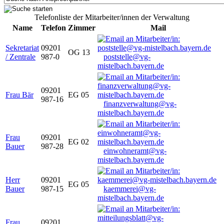
Telefonliste der Mitarbeiter/innen der Verwaltung
Name
Telefon
Zimmer
Mail
Sekretariat
09201
OG 13
/ Zentrale
987-0
poststelle@vg-
mistelbach.bayern.de
09201
Frau Bär
EG 05
987-16
finanzverwaltung@vg-
mistelbach.bayern.de
Frau
09201
EG 02
Bauer
987-28
einwohneramt@vg-
mistelbach.bayern.de
Herr
09201
EG 05
Bauer
987-15
kaemmerei@vg-
mistelbach.bayern.de
Frau
09201