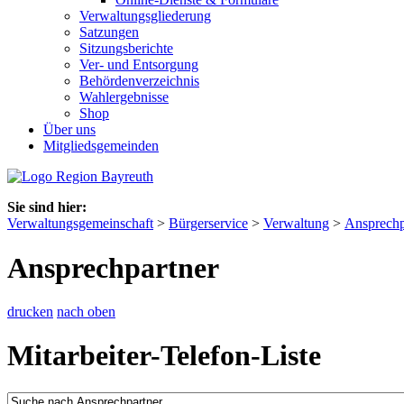
Verwaltungsgliederung
Satzungen
Sitzungsberichte
Ver- und Entsorgung
Behördenverzeichnis
Wahlergebnisse
Shop
Über uns
Mitgliedsgemeinden
Sie sind hier:
Verwaltungsgemeinschaft
>
Bürgerservice
>
Verwaltung
>
Ansprechp
Ansprechpartner
drucken
nach oben
Mitarbeiter-Telefon-Liste