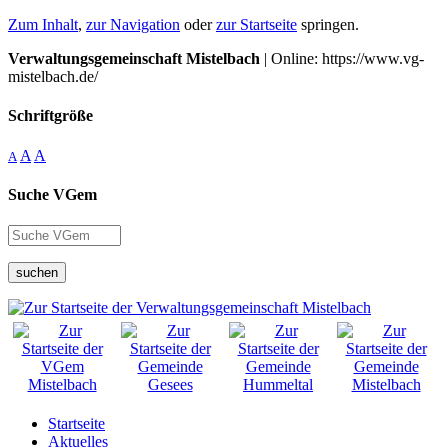
Zum Inhalt
,
zur Navigation
oder
zur Startseite
springen.
Verwaltungsgemeinschaft Mistelbach
| Online: https://www.vg-
mistelbach.de/
Schriftgröße
A
A
A
Suche VGem
suchen
Startseite
Aktuelles