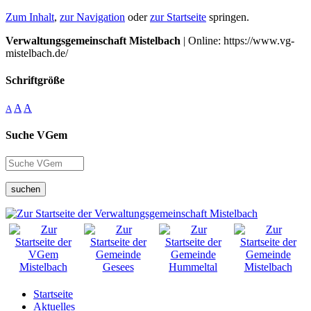
Zum Inhalt
,
zur Navigation
oder
zur Startseite
springen.
Verwaltungsgemeinschaft Mistelbach
| Online: https://www.vg-
mistelbach.de/
Schriftgröße
A
A
A
Suche VGem
suchen
Startseite
Aktuelles