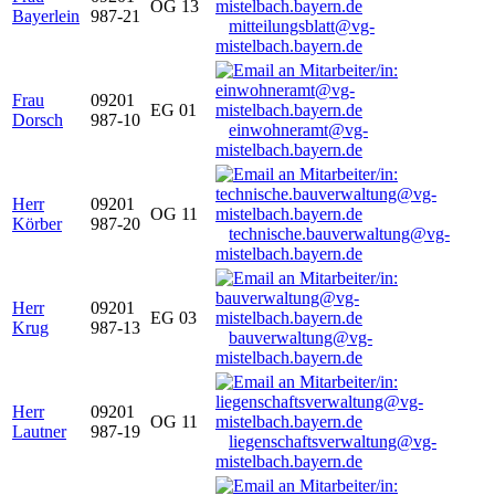
OG 13
Bayerlein
987-21
mitteilungsblatt@vg-
mistelbach.bayern.de
Frau
09201
EG 01
Dorsch
987-10
einwohneramt@vg-
mistelbach.bayern.de
Herr
09201
OG 11
Körber
987-20
technische.bauverwaltung@vg-
mistelbach.bayern.de
Herr
09201
EG 03
Krug
987-13
bauverwaltung@vg-
mistelbach.bayern.de
Herr
09201
OG 11
Lautner
987-19
liegenschaftsverwaltung@vg-
mistelbach.bayern.de