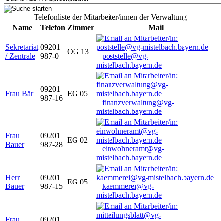
Telefonliste der Mitarbeiter/innen der Verwaltung
Name
Telefon
Zimmer
Mail
Sekretariat
09201
OG 13
/ Zentrale
987-0
poststelle@vg-
mistelbach.bayern.de
09201
Frau Bär
EG 05
987-16
finanzverwaltung@vg-
mistelbach.bayern.de
Frau
09201
EG 02
Bauer
987-28
einwohneramt@vg-
mistelbach.bayern.de
Herr
09201
EG 05
Bauer
987-15
kaemmerei@vg-
mistelbach.bayern.de
Frau
09201