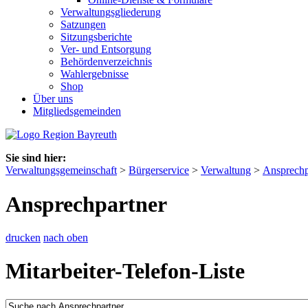
Verwaltungsgliederung
Satzungen
Sitzungsberichte
Ver- und Entsorgung
Behördenverzeichnis
Wahlergebnisse
Shop
Über uns
Mitgliedsgemeinden
Sie sind hier:
Verwaltungsgemeinschaft
>
Bürgerservice
>
Verwaltung
>
Ansprechp
Ansprechpartner
drucken
nach oben
Mitarbeiter-Telefon-Liste