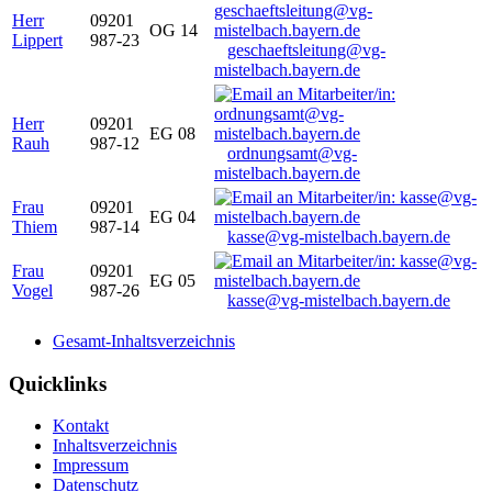
Herr
09201
OG 14
Lippert
987-23
geschaeftsleitung@vg-
mistelbach.bayern.de
Herr
09201
EG 08
Rauh
987-12
ordnungsamt@vg-
mistelbach.bayern.de
Frau
09201
EG 04
Thiem
987-14
kasse@vg-mistelbach.bayern.de
Frau
09201
EG 05
Vogel
987-26
kasse@vg-mistelbach.bayern.de
Gesamt-Inhaltsverzeichnis
Quicklinks
Kontakt
Inhaltsverzeichnis
Impressum
Datenschutz