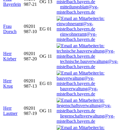
OG 13
Bayerlein
987-21
mitteilungsblatt@vg-
mistelbach.bayern.de
Frau
09201
EG 01
Dorsch
987-10
einwohneramt@vg-
mistelbach.bayern.de
Herr
09201
OG 11
Körber
987-20
technische.bauverwaltung@vg-
mistelbach.bayern.de
Herr
09201
EG 03
Krug
987-13
bauverwaltung@vg-
mistelbach.bayern.de
Herr
09201
OG 11
Lautner
987-19
liegenschaftsverwaltung@vg-
mistelbach.bayern.de