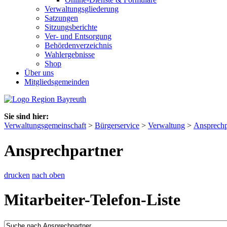
Verwaltungsgliederung
Satzungen
Sitzungsberichte
Ver- und Entsorgung
Behördenverzeichnis
Wahlergebnisse
Shop
Über uns
Mitgliedsgemeinden
Sie sind hier:
Verwaltungsgemeinschaft
>
Bürgerservice
>
Verwaltung
>
Ansprechp
Ansprechpartner
drucken
nach oben
Mitarbeiter-Telefon-Liste