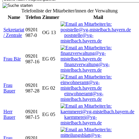
Telefonliste der Mitarbeiter/innen der Verwaltung
Name
Telefon
Zimmer
Mail
Sekretariat
09201
OG 13
/ Zentrale
987-0
poststelle@vg-
mistelbach.bayern.de
09201
Frau Bär
EG 05
987-16
finanzverwaltung@vg-
mistelbach.bayern.de
Frau
09201
EG 02
Bauer
987-28
einwohneramt@vg-
mistelbach.bayern.de
Herr
09201
EG 05
Bauer
987-15
kaemmerei@vg-
mistelbach.bayern.de
Frau
09201