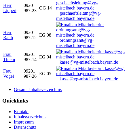
Herr
09201
OG 14
Lippert
987-23
geschaeftsleitung@vg-
mistelbach.bayern.de
Herr
09201
EG 08
Rauh
987-12
ordnungsamt@vg-
mistelbach.bayern.de
Frau
09201
EG 04
Thiem
987-14
kasse@vg-mistelbach.bayern.de
Frau
09201
EG 05
Vogel
987-26
kasse@vg-mistelbach.bayern.de
Gesamt-Inhaltsverzeichnis
Quicklinks
Kontakt
Inhaltsverzeichnis
Impressum
Datenschutz