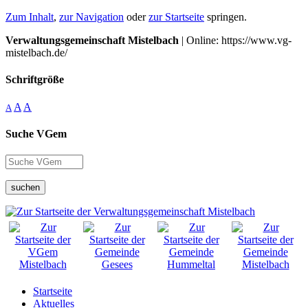
Zum Inhalt
,
zur Navigation
oder
zur Startseite
springen.
Verwaltungsgemeinschaft Mistelbach
| Online: https://www.vg-
mistelbach.de/
Schriftgröße
A
A
A
Suche VGem
suchen
Startseite
Aktuelles