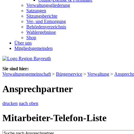
Verwaltungsgliederung
Satzungen
Sitzungsberichte
Ver- und Entsorgung
Behördenverzeichnis
Wahlergebnisse
Shop
Über uns
Mitgliedsgemeinden
Sie sind hier:
Verwaltungsgemeinschaft
>
Bürgerservice
>
Verwaltung
>
Ansprechp
Ansprechpartner
drucken
nach oben
Mitarbeiter-Telefon-Liste