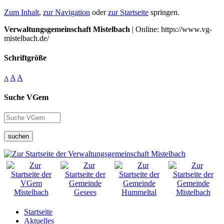
Zum Inhalt
,
zur Navigation
oder
zur Startseite
springen.
Verwaltungsgemeinschaft Mistelbach
| Online: https://www.vg-
mistelbach.de/
Schriftgröße
A
A
A
Suche VGem
suchen
Startseite
Aktuelles