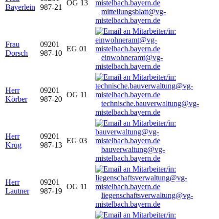
OG 13
Bayerlein
987-21
mitteilungsblatt@vg-
mistelbach.bayern.de
Frau
09201
EG 01
Dorsch
987-10
einwohneramt@vg-
mistelbach.bayern.de
Herr
09201
OG 11
Körber
987-20
technische.bauverwaltung@vg-
mistelbach.bayern.de
Herr
09201
EG 03
Krug
987-13
bauverwaltung@vg-
mistelbach.bayern.de
Herr
09201
OG 11
Lautner
987-19
liegenschaftsverwaltung@vg-
mistelbach.bayern.de