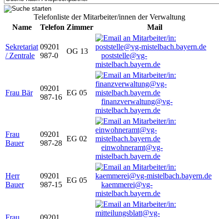
Telefonliste der Mitarbeiter/innen der Verwaltung
Name
Telefon
Zimmer
Mail
Sekretariat
09201
OG 13
/ Zentrale
987-0
poststelle@vg-
mistelbach.bayern.de
09201
Frau Bär
EG 05
987-16
finanzverwaltung@vg-
mistelbach.bayern.de
Frau
09201
EG 02
Bauer
987-28
einwohneramt@vg-
mistelbach.bayern.de
Herr
09201
EG 05
Bauer
987-15
kaemmerei@vg-
mistelbach.bayern.de
Frau
09201