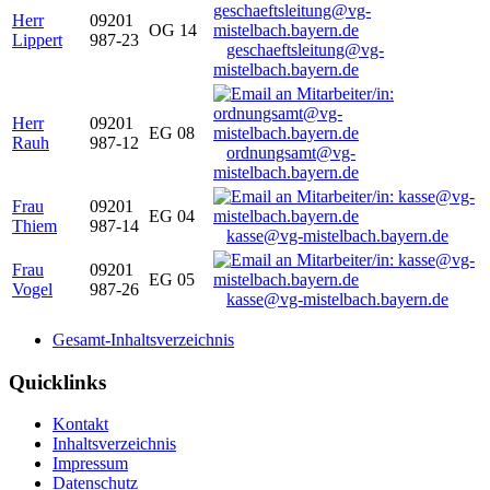
Herr
09201
OG 14
Lippert
987-23
geschaeftsleitung@vg-
mistelbach.bayern.de
Herr
09201
EG 08
Rauh
987-12
ordnungsamt@vg-
mistelbach.bayern.de
Frau
09201
EG 04
Thiem
987-14
kasse@vg-mistelbach.bayern.de
Frau
09201
EG 05
Vogel
987-26
kasse@vg-mistelbach.bayern.de
Gesamt-Inhaltsverzeichnis
Quicklinks
Kontakt
Inhaltsverzeichnis
Impressum
Datenschutz