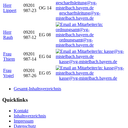
Herr
09201
OG 14
Lippert
987-23
geschaeftsleitung@vg-
mistelbach.bayern.de
Herr
09201
EG 08
Rauh
987-12
ordnungsamt@vg-
mistelbach.bayern.de
Frau
09201
EG 04
Thiem
987-14
kasse@vg-mistelbach.bayern.de
Frau
09201
EG 05
Vogel
987-26
kasse@vg-mistelbach.bayern.de
Gesamt-Inhaltsverzeichnis
Quicklinks
Kontakt
Inhaltsverzeichnis
Impressum
Datenschutz