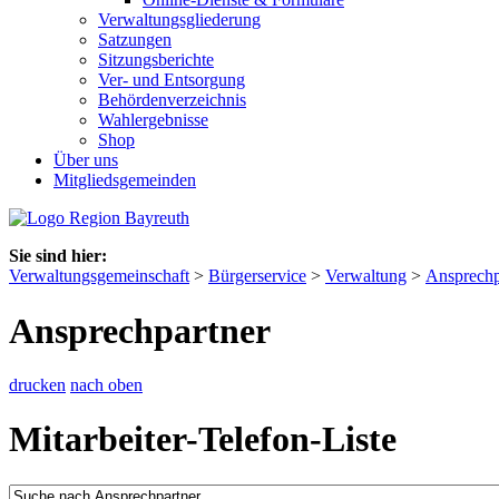
Verwaltungsgliederung
Satzungen
Sitzungsberichte
Ver- und Entsorgung
Behördenverzeichnis
Wahlergebnisse
Shop
Über uns
Mitgliedsgemeinden
Sie sind hier:
Verwaltungsgemeinschaft
>
Bürgerservice
>
Verwaltung
>
Ansprechp
Ansprechpartner
drucken
nach oben
Mitarbeiter-Telefon-Liste