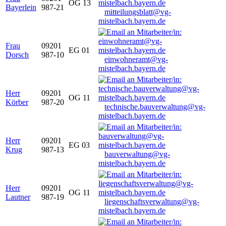
OG 13
Bayerlein
987-21
mitteilungsblatt@vg-
mistelbach.bayern.de
Frau
09201
EG 01
Dorsch
987-10
einwohneramt@vg-
mistelbach.bayern.de
Herr
09201
OG 11
Körber
987-20
technische.bauverwaltung@vg-
mistelbach.bayern.de
Herr
09201
EG 03
Krug
987-13
bauverwaltung@vg-
mistelbach.bayern.de
Herr
09201
OG 11
Lautner
987-19
liegenschaftsverwaltung@vg-
mistelbach.bayern.de