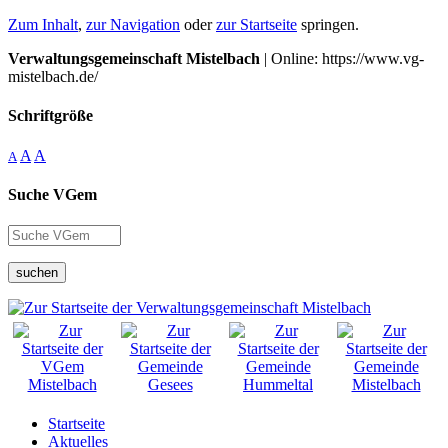
Zum Inhalt
,
zur Navigation
oder
zur Startseite
springen.
Verwaltungsgemeinschaft Mistelbach
| Online: https://www.vg-
mistelbach.de/
Schriftgröße
A
A
A
Suche VGem
suchen
Startseite
Aktuelles