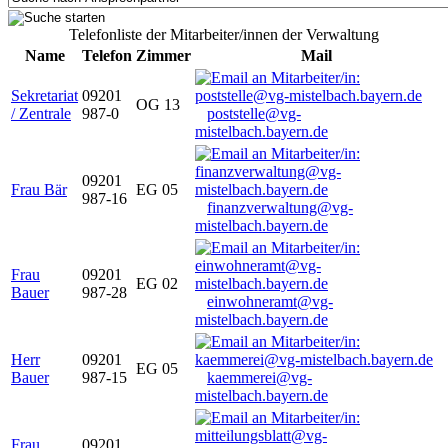
Telefonliste der Mitarbeiter/innen der Verwaltung
Name
Telefon
Zimmer
Mail
Sekretariat
09201
OG 13
/ Zentrale
987-0
poststelle@vg-
mistelbach.bayern.de
09201
Frau Bär
EG 05
987-16
finanzverwaltung@vg-
mistelbach.bayern.de
Frau
09201
EG 02
Bauer
987-28
einwohneramt@vg-
mistelbach.bayern.de
Herr
09201
EG 05
Bauer
987-15
kaemmerei@vg-
mistelbach.bayern.de
Frau
09201