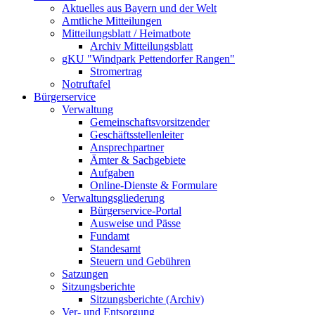
Aktuelles aus Bayern und der Welt
Amtliche Mitteilungen
Mitteilungsblatt / Heimatbote
Archiv Mitteilungsblatt
gKU "Windpark Pettendorfer Rangen"
Stromertrag
Notruftafel
Bürgerservice
Verwaltung
Gemeinschaftsvorsitzender
Geschäftsstellenleiter
Ansprechpartner
Ämter & Sachgebiete
Aufgaben
Online-Dienste & Formulare
Verwaltungsgliederung
Bürgerservice-Portal
Ausweise und Pässe
Fundamt
Standesamt
Steuern und Gebühren
Satzungen
Sitzungsberichte
Sitzungsberichte (Archiv)
Ver- und Entsorgung