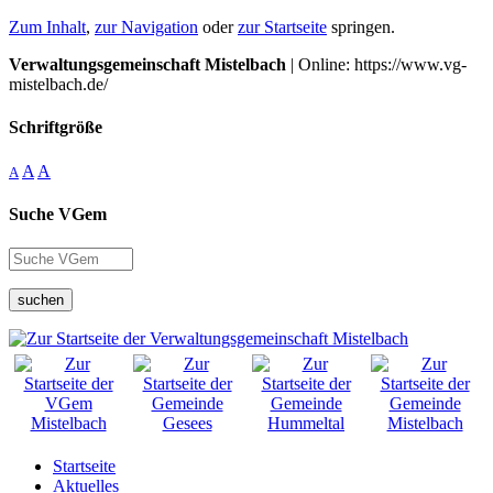
Zum Inhalt
,
zur Navigation
oder
zur Startseite
springen.
Verwaltungsgemeinschaft Mistelbach
| Online: https://www.vg-
mistelbach.de/
Schriftgröße
A
A
A
Suche VGem
suchen
Startseite
Aktuelles