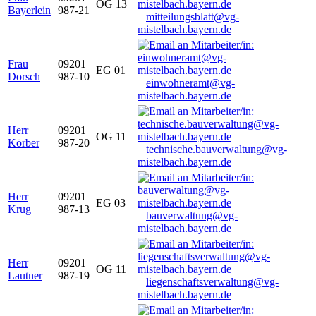
OG 13
Bayerlein
987-21
mitteilungsblatt@vg-
mistelbach.bayern.de
Frau
09201
EG 01
Dorsch
987-10
einwohneramt@vg-
mistelbach.bayern.de
Herr
09201
OG 11
Körber
987-20
technische.bauverwaltung@vg-
mistelbach.bayern.de
Herr
09201
EG 03
Krug
987-13
bauverwaltung@vg-
mistelbach.bayern.de
Herr
09201
OG 11
Lautner
987-19
liegenschaftsverwaltung@vg-
mistelbach.bayern.de