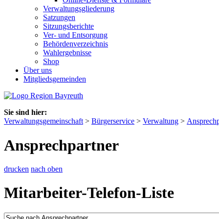
Verwaltungsgliederung
Satzungen
Sitzungsberichte
Ver- und Entsorgung
Behördenverzeichnis
Wahlergebnisse
Shop
Über uns
Mitgliedsgemeinden
Sie sind hier:
Verwaltungsgemeinschaft
>
Bürgerservice
>
Verwaltung
>
Ansprechp
Ansprechpartner
drucken
nach oben
Mitarbeiter-Telefon-Liste