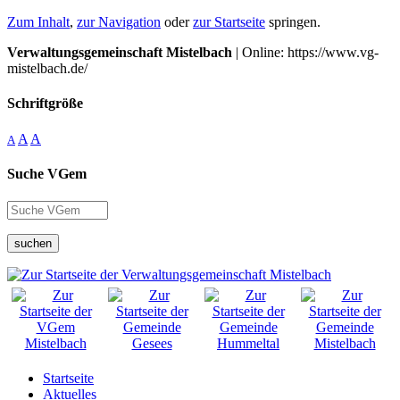
Zum Inhalt
,
zur Navigation
oder
zur Startseite
springen.
Verwaltungsgemeinschaft Mistelbach
| Online: https://www.vg-
mistelbach.de/
Schriftgröße
A
A
A
Suche VGem
suchen
Startseite
Aktuelles