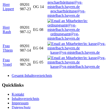
Herr
09201
OG 14
Lippert
987-23
geschaeftsleitung@vg-
mistelbach.bayern.de
Herr
09201
EG 08
Rauh
987-12
ordnungsamt@vg-
mistelbach.bayern.de
Frau
09201
EG 04
Thiem
987-14
kasse@vg-mistelbach.bayern.de
Frau
09201
EG 05
Vogel
987-26
kasse@vg-mistelbach.bayern.de
Gesamt-Inhaltsverzeichnis
Quicklinks
Kontakt
Inhaltsverzeichnis
Impressum
Datenschutz