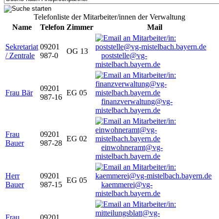
Telefonliste der Mitarbeiter/innen der Verwaltung
Name
Telefon
Zimmer
Mail
Sekretariat
09201
OG 13
/ Zentrale
987-0
poststelle@vg-
mistelbach.bayern.de
09201
Frau Bär
EG 05
987-16
finanzverwaltung@vg-
mistelbach.bayern.de
Frau
09201
EG 02
Bauer
987-28
einwohneramt@vg-
mistelbach.bayern.de
Herr
09201
EG 05
Bauer
987-15
kaemmerei@vg-
mistelbach.bayern.de
Frau
09201