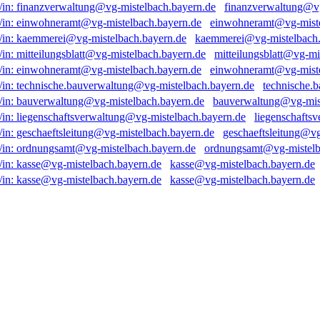
finanzverwaltung@vg
einwohneramt@vg-miste
kaemmerei@vg-mistelbach.
mitteilungsblatt@vg-mi
einwohneramt@vg-miste
technische.
bauverwaltung@vg-mist
liegenschafts
geschaeftsleitung@vg
ordnungsamt@vg-mistelb
kasse@vg-mistelbach.bayern.de
kasse@vg-mistelbach.bayern.de