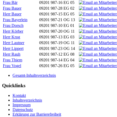
Frau Bär
09201 987-16
EG 05
Frau Bauer
09201 987-28
EG 02
Herr Bauer
09201 987-15
EG 05
Frau Bayerlein
09201 987-21
OG 13
Frau Dorsch
09201 987-10
EG 01
Herr Körber
09201 987-20
OG 11
Herr Krug
09201 987-13
EG 03
Herr Lautner
09201 987-19
OG 11
Herr Lippert
09201 987-23
OG 14
Herr Rauh
09201 987-12
EG 08
Frau Thiem
09201 987-14
EG 04
Frau Vogel
09201 987-26
EG 05
Gesamt-Inhaltsverzeichnis
Quicklinks
Kontakt
Inhaltsverzeichnis
Impressum
Datenschutz
Erklärung zur Barrierefreiheit