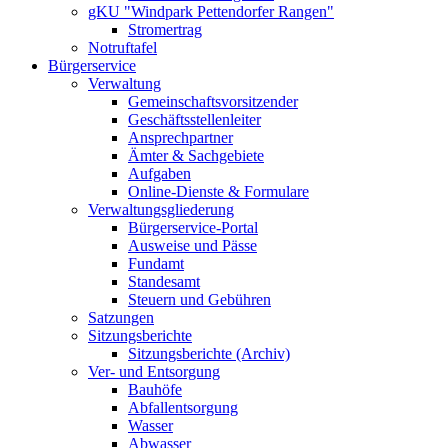
gKU "Windpark Pettendorfer Rangen"
Stromertrag
Notruftafel
Bürgerservice
Verwaltung
Gemeinschaftsvorsitzender
Geschäftsstellenleiter
Ansprechpartner
Ämter & Sachgebiete
Aufgaben
Online-Dienste & Formulare
Verwaltungsgliederung
Bürgerservice-Portal
Ausweise und Pässe
Fundamt
Standesamt
Steuern und Gebühren
Satzungen
Sitzungsberichte
Sitzungsberichte (Archiv)
Ver- und Entsorgung
Bauhöfe
Abfallentsorgung
Wasser
Abwasser