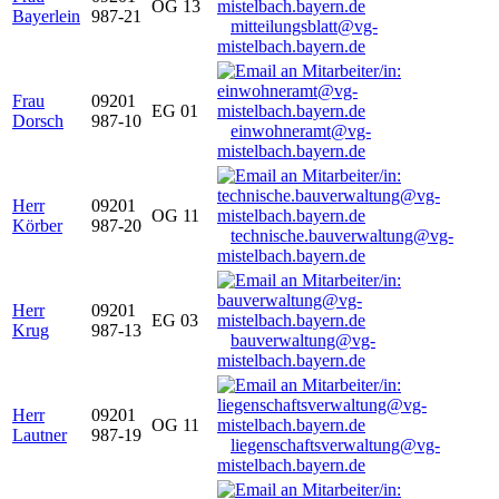
OG 13
Bayerlein
987-21
mitteilungsblatt@vg-
mistelbach.bayern.de
Frau
09201
EG 01
Dorsch
987-10
einwohneramt@vg-
mistelbach.bayern.de
Herr
09201
OG 11
Körber
987-20
technische.bauverwaltung@vg-
mistelbach.bayern.de
Herr
09201
EG 03
Krug
987-13
bauverwaltung@vg-
mistelbach.bayern.de
Herr
09201
OG 11
Lautner
987-19
liegenschaftsverwaltung@vg-
mistelbach.bayern.de