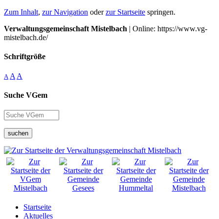
Zum Inhalt
,
zur Navigation
oder
zur Startseite
springen.
Verwaltungsgemeinschaft Mistelbach
| Online: https://www.vg-
mistelbach.de/
Schriftgröße
A
A
A
Suche VGem
suchen
Startseite
Aktuelles