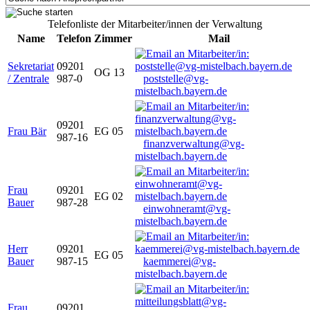
Telefonliste der Mitarbeiter/innen der Verwaltung
Name
Telefon
Zimmer
Mail
Sekretariat
09201
OG 13
/ Zentrale
987-0
poststelle@vg-
mistelbach.bayern.de
09201
Frau Bär
EG 05
987-16
finanzverwaltung@vg-
mistelbach.bayern.de
Frau
09201
EG 02
Bauer
987-28
einwohneramt@vg-
mistelbach.bayern.de
Herr
09201
EG 05
Bauer
987-15
kaemmerei@vg-
mistelbach.bayern.de
Frau
09201