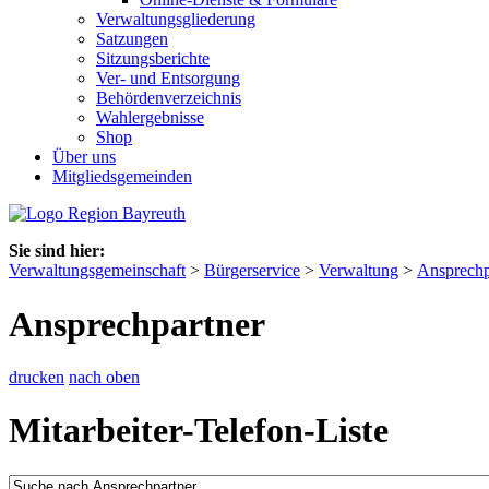
Verwaltungsgliederung
Satzungen
Sitzungsberichte
Ver- und Entsorgung
Behördenverzeichnis
Wahlergebnisse
Shop
Über uns
Mitgliedsgemeinden
Sie sind hier:
Verwaltungsgemeinschaft
>
Bürgerservice
>
Verwaltung
>
Ansprechp
Ansprechpartner
drucken
nach oben
Mitarbeiter-Telefon-Liste