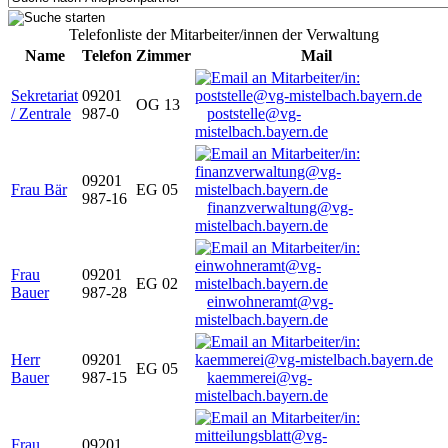
Telefonliste der Mitarbeiter/innen der Verwaltung
Name
Telefon
Zimmer
Mail
Sekretariat
09201
OG 13
/ Zentrale
987-0
poststelle@vg-
mistelbach.bayern.de
09201
Frau Bär
EG 05
987-16
finanzverwaltung@vg-
mistelbach.bayern.de
Frau
09201
EG 02
Bauer
987-28
einwohneramt@vg-
mistelbach.bayern.de
Herr
09201
EG 05
Bauer
987-15
kaemmerei@vg-
mistelbach.bayern.de
Frau
09201