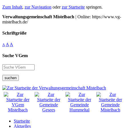
Zum Inhalt
,
zur Navigation
oder
zur Startseite
springen.
Verwaltungsgemeinschaft Mistelbach
| Online: https://www.vg-
mistelbach.de/
Schriftgröße
A
A
A
Suche VGem
suchen
Startseite
Aktuelles