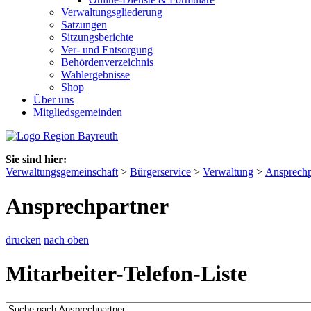
Verwaltungsgliederung
Satzungen
Sitzungsberichte
Ver- und Entsorgung
Behördenverzeichnis
Wahlergebnisse
Shop
Über uns
Mitgliedsgemeinden
Sie sind hier:
Verwaltungsgemeinschaft
>
Bürgerservice
>
Verwaltung
>
Ansprechp
Ansprechpartner
drucken
nach oben
Mitarbeiter-Telefon-Liste