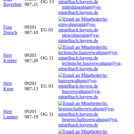
OG 13
Bayerlein
987-21
mitteilungsblatt@vg-
mistelbach.bayern.de
Frau
09201
EG 01
Dorsch
987-10
einwohneramt@vg-
mistelbach.bayern.de
Herr
09201
OG 11
Körber
987-20
technische.bauverwaltung@vg-
mistelbach.bayern.de
Herr
09201
EG 03
Krug
987-13
bauverwaltung@vg-
mistelbach.bayern.de
Herr
09201
OG 11
Lautner
987-19
liegenschaftsverwaltung@vg-
mistelbach.bayern.de