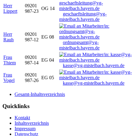
Herr
09201
OG 14
Lippert
987-23
geschaeftsleitung@vg-
mistelbach.bayern.de
Herr
09201
EG 08
Rauh
987-12
ordnungsamt@vg-
mistelbach.bayern.de
Frau
09201
EG 04
Thiem
987-14
kasse@vg-mistelbach.bayern.de
Frau
09201
EG 05
Vogel
987-26
kasse@vg-mistelbach.bayern.de
Gesamt-Inhaltsverzeichnis
Quicklinks
Kontakt
Inhaltsverzeichnis
Impressum
Datenschutz