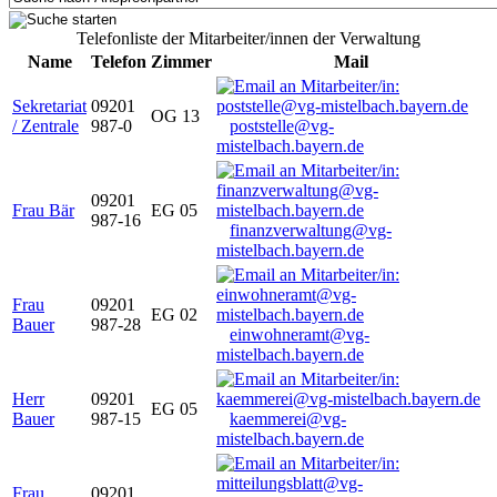
Telefonliste der Mitarbeiter/innen der Verwaltung
Name
Telefon
Zimmer
Mail
Sekretariat
09201
OG 13
/ Zentrale
987-0
poststelle@vg-
mistelbach.bayern.de
09201
Frau Bär
EG 05
987-16
finanzverwaltung@vg-
mistelbach.bayern.de
Frau
09201
EG 02
Bauer
987-28
einwohneramt@vg-
mistelbach.bayern.de
Herr
09201
EG 05
Bauer
987-15
kaemmerei@vg-
mistelbach.bayern.de
Frau
09201