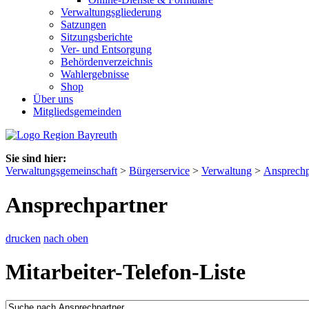
Verwaltungsgliederung
Satzungen
Sitzungsberichte
Ver- und Entsorgung
Behördenverzeichnis
Wahlergebnisse
Shop
Über uns
Mitgliedsgemeinden
Sie sind hier:
Verwaltungsgemeinschaft
>
Bürgerservice
>
Verwaltung
>
Ansprechp
Ansprechpartner
drucken
nach oben
Mitarbeiter-Telefon-Liste