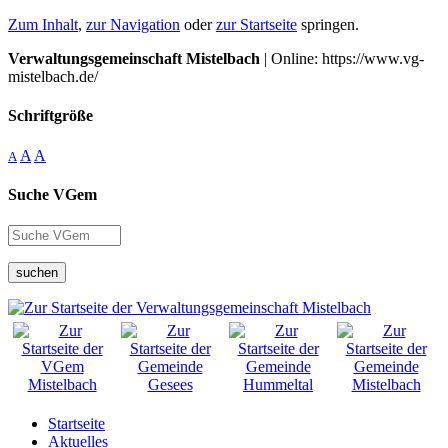
Zum Inhalt
,
zur Navigation
oder
zur Startseite
springen.
Verwaltungsgemeinschaft Mistelbach
| Online: https://www.vg-
mistelbach.de/
Schriftgröße
A
A
A
Suche VGem
suchen
Startseite
Aktuelles