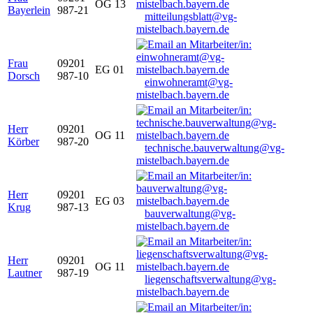
OG 13
Bayerlein
987-21
mitteilungsblatt@vg-
mistelbach.bayern.de
Frau
09201
EG 01
Dorsch
987-10
einwohneramt@vg-
mistelbach.bayern.de
Herr
09201
OG 11
Körber
987-20
technische.bauverwaltung@vg-
mistelbach.bayern.de
Herr
09201
EG 03
Krug
987-13
bauverwaltung@vg-
mistelbach.bayern.de
Herr
09201
OG 11
Lautner
987-19
liegenschaftsverwaltung@vg-
mistelbach.bayern.de