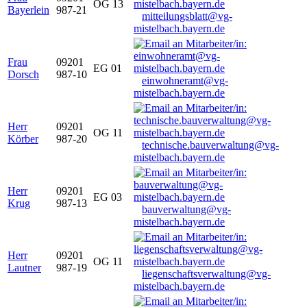
OG 13
Bayerlein
987-21
mitteilungsblatt@vg-
mistelbach.bayern.de
Frau
09201
EG 01
Dorsch
987-10
einwohneramt@vg-
mistelbach.bayern.de
Herr
09201
OG 11
Körber
987-20
technische.bauverwaltung@vg-
mistelbach.bayern.de
Herr
09201
EG 03
Krug
987-13
bauverwaltung@vg-
mistelbach.bayern.de
Herr
09201
OG 11
Lautner
987-19
liegenschaftsverwaltung@vg-
mistelbach.bayern.de