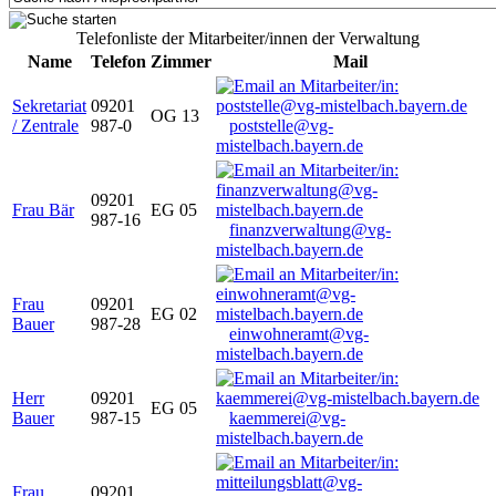
Telefonliste der Mitarbeiter/innen der Verwaltung
Name
Telefon
Zimmer
Mail
Sekretariat
09201
OG 13
/ Zentrale
987-0
poststelle@vg-
mistelbach.bayern.de
09201
Frau Bär
EG 05
987-16
finanzverwaltung@vg-
mistelbach.bayern.de
Frau
09201
EG 02
Bauer
987-28
einwohneramt@vg-
mistelbach.bayern.de
Herr
09201
EG 05
Bauer
987-15
kaemmerei@vg-
mistelbach.bayern.de
Frau
09201