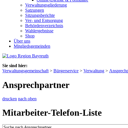
Verwaltungsgliederung
Satzungen
Sitzungsberichte
Ver- und Entsorgung
Behördenverzeichnis
Wahlergebnisse
Shop
Über uns
Mitgliedsgemeinden
Sie sind hier:
Verwaltungsgemeinschaft
>
Bürgerservice
>
Verwaltung
>
Ansprechp
Ansprechpartner
drucken
nach oben
Mitarbeiter-Telefon-Liste