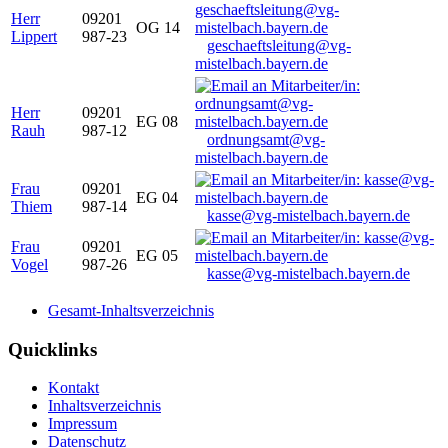
Herr
09201
OG 14
Lippert
987-23
geschaeftsleitung@vg-
mistelbach.bayern.de
Herr
09201
EG 08
Rauh
987-12
ordnungsamt@vg-
mistelbach.bayern.de
Frau
09201
EG 04
Thiem
987-14
kasse@vg-mistelbach.bayern.de
Frau
09201
EG 05
Vogel
987-26
kasse@vg-mistelbach.bayern.de
Gesamt-Inhaltsverzeichnis
Quicklinks
Kontakt
Inhaltsverzeichnis
Impressum
Datenschutz