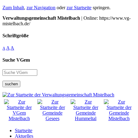
Zum Inhalt
,
zur Navigation
oder
zur Startseite
springen.
Verwaltungsgemeinschaft Mistelbach
| Online: https://www.vg-
mistelbach.de/
Schriftgröße
A
A
A
Suche VGem
suchen
Startseite
Aktuelles