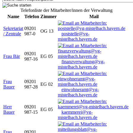
Telefonliste der Mitarbeiter/innen der Verwaltung
Name
Telefon
Zimmer
Mail
Sekretariat
09201
OG 13
/ Zentrale
987-0
poststelle@vg-
mistelbach.bayern.de
09201
Frau Bär
EG 05
987-16
finanzverwaltung@vg-
mistelbach.bayern.de
Frau
09201
EG 02
Bauer
987-28
einwohneramt@vg-
mistelbach.bayern.de
Herr
09201
EG 05
Bauer
987-15
kaemmerei@vg-
mistelbach.bayern.de
Frau
09201