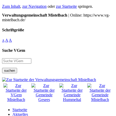
Zum Inhalt
,
zur Navigation
oder
zur Startseite
springen.
Verwaltungsgemeinschaft Mistelbach
| Online: https://www.vg-
mistelbach.de/
Schriftgröße
A
A
A
Suche VGem
suchen
Startseite
Aktuelles