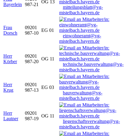
OG 13
Bayerlein
987-21
mitteilungsblatt@vg-
mistelbach.bayern.de
Frau
09201
EG 01
Dorsch
987-10
einwohneramt@vg-
mistelbach.bayern.de
Herr
09201
OG 11
Körber
987-20
technische.bauverwaltung@vg-
mistelbach.bayern.de
Herr
09201
EG 03
Krug
987-13
bauverwaltung@vg-
mistelbach.bayern.de
Herr
09201
OG 11
Lautner
987-19
liegenschaftsverwaltung@vg-
mistelbach.bayern.de