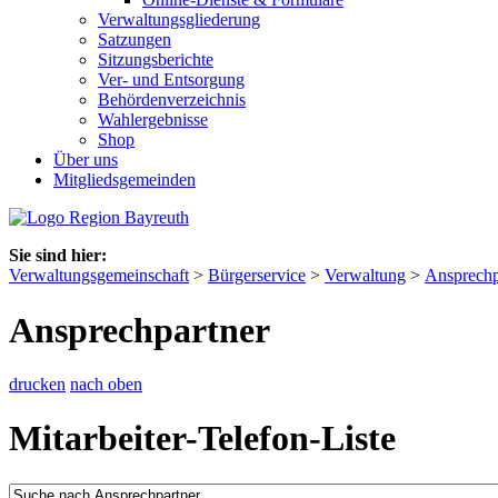
Verwaltungsgliederung
Satzungen
Sitzungsberichte
Ver- und Entsorgung
Behördenverzeichnis
Wahlergebnisse
Shop
Über uns
Mitgliedsgemeinden
Sie sind hier:
Verwaltungsgemeinschaft
>
Bürgerservice
>
Verwaltung
>
Ansprechp
Ansprechpartner
drucken
nach oben
Mitarbeiter-Telefon-Liste