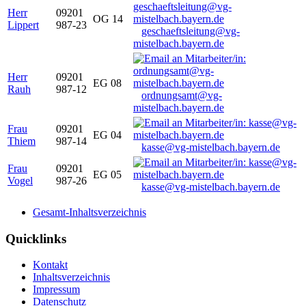
Herr
09201
OG 14
Lippert
987-23
geschaeftsleitung@vg-
mistelbach.bayern.de
Herr
09201
EG 08
Rauh
987-12
ordnungsamt@vg-
mistelbach.bayern.de
Frau
09201
EG 04
Thiem
987-14
kasse@vg-mistelbach.bayern.de
Frau
09201
EG 05
Vogel
987-26
kasse@vg-mistelbach.bayern.de
Gesamt-Inhaltsverzeichnis
Quicklinks
Kontakt
Inhaltsverzeichnis
Impressum
Datenschutz