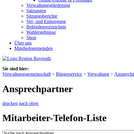
Verwaltungsgliederung
Satzungen
Sitzungsberichte
Ver- und Entsorgung
Behördenverzeichnis
Wahlergebnisse
Shop
Über uns
Mitgliedsgemeinden
Sie sind hier:
Verwaltungsgemeinschaft
>
Bürgerservice
>
Verwaltung
>
Ansprechp
Ansprechpartner
drucken
nach oben
Mitarbeiter-Telefon-Liste