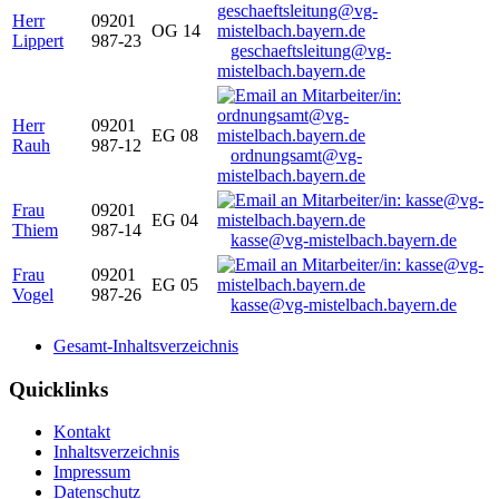
Herr
09201
OG 14
Lippert
987-23
geschaeftsleitung@vg-
mistelbach.bayern.de
Herr
09201
EG 08
Rauh
987-12
ordnungsamt@vg-
mistelbach.bayern.de
Frau
09201
EG 04
Thiem
987-14
kasse@vg-mistelbach.bayern.de
Frau
09201
EG 05
Vogel
987-26
kasse@vg-mistelbach.bayern.de
Gesamt-Inhaltsverzeichnis
Quicklinks
Kontakt
Inhaltsverzeichnis
Impressum
Datenschutz