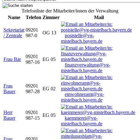
Telefonliste der Mitarbeiter/innen der Verwaltung
Name
Telefon
Zimmer
Mail
Sekretariat
09201
OG 13
/ Zentrale
987-0
poststelle@vg-
mistelbach.bayern.de
09201
Frau Bär
EG 05
987-16
finanzverwaltung@vg-
mistelbach.bayern.de
Frau
09201
EG 02
Bauer
987-28
einwohneramt@vg-
mistelbach.bayern.de
Herr
09201
EG 05
Bauer
987-15
kaemmerei@vg-
mistelbach.bayern.de
Frau
09201