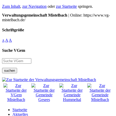
Zum Inhalt
,
zur Navigation
oder
zur Startseite
springen.
Verwaltungsgemeinschaft Mistelbach
| Online: https://www.vg-
mistelbach.de/
Schriftgröße
A
A
A
Suche VGem
suchen
Startseite
Aktuelles