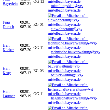
OG 13
Bayerlein
987-21
mitteilungsblatt@vg-
mistelbach.bayern.de
Frau
09201
EG 01
Dorsch
987-10
einwohneramt@vg-
mistelbach.bayern.de
Herr
09201
OG 11
Körber
987-20
technische.bauverwaltung@vg-
mistelbach.bayern.de
Herr
09201
EG 03
Krug
987-13
bauverwaltung@vg-
mistelbach.bayern.de
Herr
09201
OG 11
Lautner
987-19
liegenschaftsverwaltung@vg-
mistelbach.bayern.de