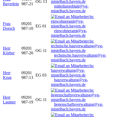
OG 13
Bayerlein
987-21
mitteilungsblatt@vg-
mistelbach.bayern.de
Frau
09201
EG 01
Dorsch
987-10
einwohneramt@vg-
mistelbach.bayern.de
Herr
09201
OG 11
Körber
987-20
technische.bauverwaltung@vg-
mistelbach.bayern.de
Herr
09201
EG 03
Krug
987-13
bauverwaltung@vg-
mistelbach.bayern.de
Herr
09201
OG 11
Lautner
987-19
liegenschaftsverwaltung@vg-
mistelbach.bayern.de