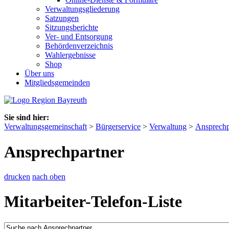
Verwaltungsgliederung
Satzungen
Sitzungsberichte
Ver- und Entsorgung
Behördenverzeichnis
Wahlergebnisse
Shop
Über uns
Mitgliedsgemeinden
Sie sind hier:
Verwaltungsgemeinschaft
>
Bürgerservice
>
Verwaltung
>
Ansprechp
Ansprechpartner
drucken
nach oben
Mitarbeiter-Telefon-Liste