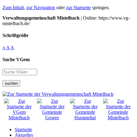
Zum Inhalt
,
zur Navigation
oder
zur Startseite
springen.
Verwaltungsgemeinschaft Mistelbach
| Online: https://www.vg-
mistelbach.de/
Schriftgröße
A
A
A
Suche VGem
suchen
Startseite
Aktuelles