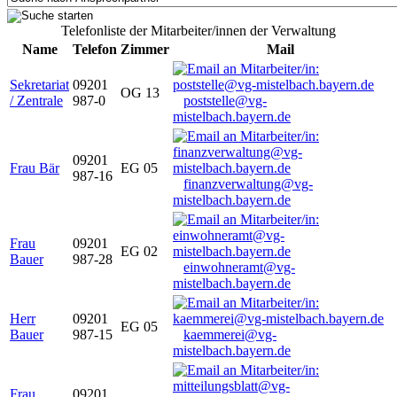
Telefonliste der Mitarbeiter/innen der Verwaltung
Name
Telefon
Zimmer
Mail
Sekretariat
09201
OG 13
/ Zentrale
987-0
poststelle@vg-
mistelbach.bayern.de
09201
Frau Bär
EG 05
987-16
finanzverwaltung@vg-
mistelbach.bayern.de
Frau
09201
EG 02
Bauer
987-28
einwohneramt@vg-
mistelbach.bayern.de
Herr
09201
EG 05
Bauer
987-15
kaemmerei@vg-
mistelbach.bayern.de
Frau
09201