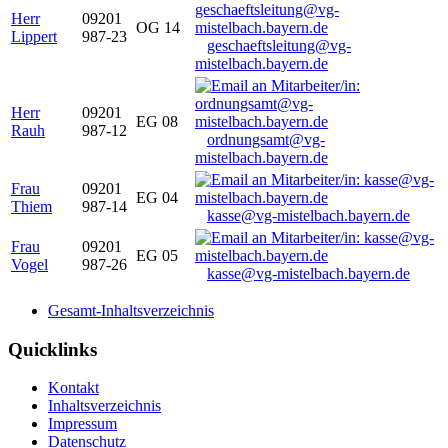
Herr
09201
OG 14
Lippert
987-23
geschaeftsleitung@vg-
mistelbach.bayern.de
Herr
09201
EG 08
Rauh
987-12
ordnungsamt@vg-
mistelbach.bayern.de
Frau
09201
EG 04
Thiem
987-14
kasse@vg-mistelbach.bayern.de
Frau
09201
EG 05
Vogel
987-26
kasse@vg-mistelbach.bayern.de
Gesamt-Inhaltsverzeichnis
Quicklinks
Kontakt
Inhaltsverzeichnis
Impressum
Datenschutz